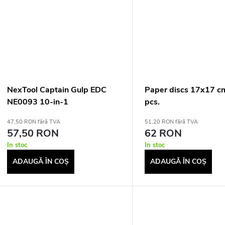
NexTool Captain Gulp EDC
Paper discs 17x17 c
NE0093 10-in-1
pcs.
Multifunctional Multitool
47,50 RON fără TVA
51,20 RON fără TVA
57,50 RON
62 RON
In stoc
In stoc
ADAUGĂ ÎN COŞ
ADAUGĂ ÎN COŞ