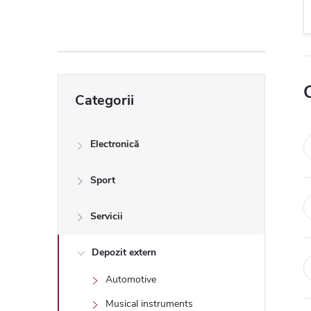
ă
l
a
Sari
Categorii
peste
t
categorii
e
Electronică
r
Sport
a
Servicii
l
Depozit extern
Automotive
ă
Musical instruments