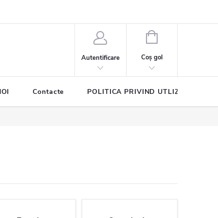
COŞ
DE
Coş gol
Autentificare
CUMPĂRĂTURI
NOI
Contacte
POLITICA PRIVIND UTLIZAREA COO