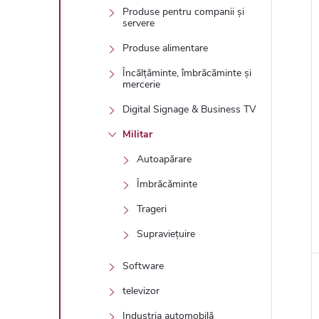
Produse pentru companii și
servere
Produse alimentare
Încălțăminte, îmbrăcăminte și
l
mercerie
Digital Signage & Business TV
Militar
i
Autoapărare
Îmbrăcăminte
Trageri
Supraviețuire
Software
televizor
Industria automobilă