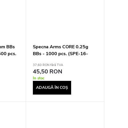
 mm BBs
Specna Arms CORE 0.25g
500 pcs.
BBs - 1000 pcs. (SPE-16-
021004)
37,60 RON fără TVA
45,50 RON
In stoc
ADAUGĂ ÎN COŞ