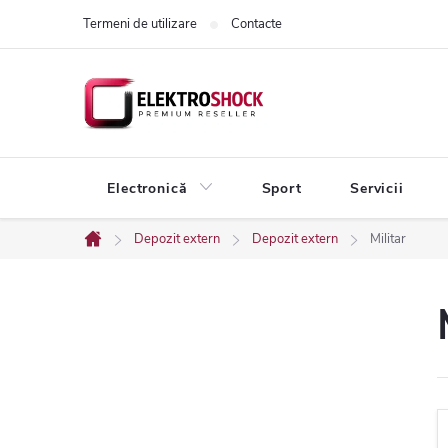
Treci
Termeni de utilizare
Contacte
la
conținut
Electronică
Sport
Servicii
Depozit extern
Depozit extern
Militar
Acasă
B
a
r