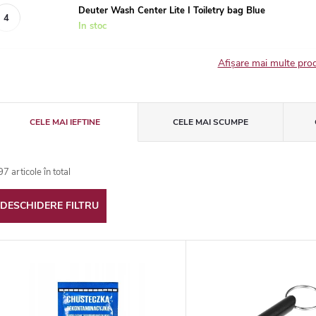
Deuter Wash Center Lite I Toiletry bag Blue
In stoc
Afişare mai multe pr
S
CELE MAI IEFTINE
CELE MAI SCUMPE
e
97
articole în total
DESCHIDERE FILTRU
e
L
c
t