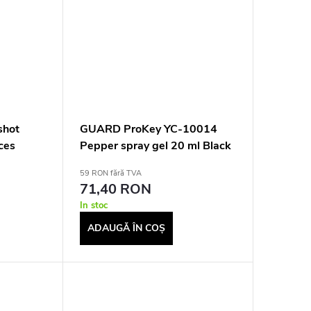
gshot
GUARD ProKey YC-10014
ces
Pepper spray gel 20 ml Black
59 RON fără TVA
71,40 RON
In stoc
ADAUGĂ ÎN COŞ