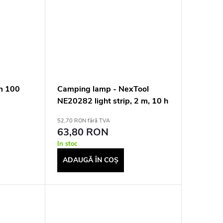
m 100
Camping lamp - NexTool
NE20282 light strip, 2 m, 10 h
52,70 RON fără TVA
63,80 RON
In stoc
ADAUGĂ ÎN COŞ