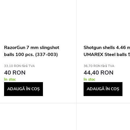
e
s
u
u
RazorGun 7 mm slingshot
Shotgun shells 4.46
balls 100 pcs. (337-003)
UMAREX Steel balls 
33,10 RON fără TVA
36,70 RON fără TVA
40 RON
44,40 RON
In stoc
In stoc
ADAUGĂ ÎN COŞ
ADAUGĂ ÎN COŞ