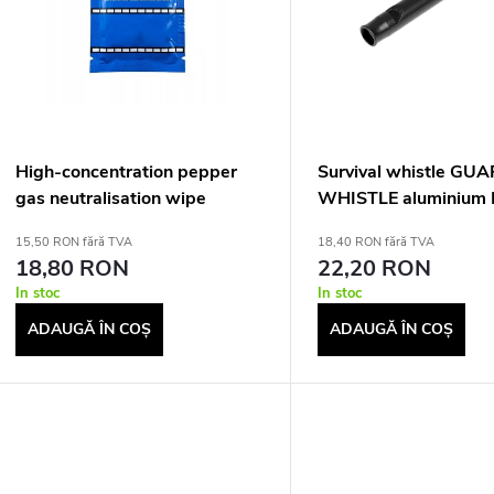
s
a
t
r
ă
e
p
a
High-concentration pepper
Survival whistle GU
gas neutralisation wipe
WHISTLE aluminium 
r
(YC-010-BL)
p
15,50 RON fără TVA
18,40 RON fără TVA
18,80 RON
22,20 RON
o
r
In stoc
In stoc
d
ADAUGĂ ÎN COŞ
ADAUGĂ ÎN COŞ
o
u
d
s
u