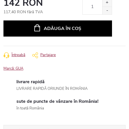
142 RON
117,40 RON fără TVA
Evaluare
preţ:
ADĂUGA ÎN COŞ
Întreabă
Partajare
Marcă:
GUA
livrare rapidă
LIVRARE RAPIDĂ ORIUNDE ÎN ROMÂNIA
sute de puncte de vânzare în România!
în toată România