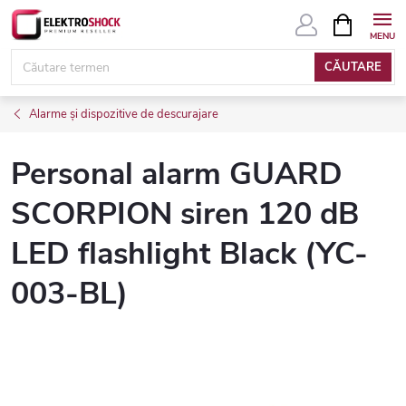
Treci
COŞ
DE
la
CUMPĂRĂ
conținut
CĂUTARE
Alarme și dispozitive de descurajare
Personal alarm GUARD
SCORPION siren 120 dB
LED flashlight Black (YC-
003-BL)