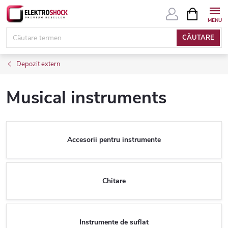
Treci
COŞ
DE
la
CUMPĂRĂ
conținut
CĂUTARE
Depozit extern
Musical instruments
Accesorii pentru instrumente
Chitare
Instrumente de suflat