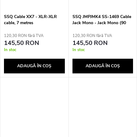
SSQ Cable XX7 - XLR-XLR
SSQ JMPJMK4 SS-1469 Cable
cable, 7 metres
Jack Mono - Jack Mono (90
degree angle) 4 m Black
120,30 RON fără TVA
120,30 RON fără TVA
145,50 RON
145,50 RON
In stoc
In stoc
ADAUGĂ ÎN COŞ
ADAUGĂ ÎN COŞ