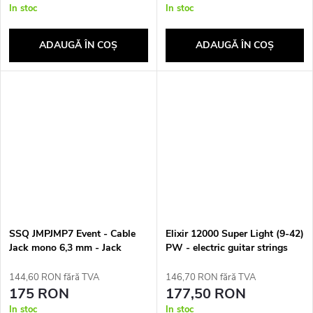
In stoc
In stoc
ADAUGĂ ÎN COŞ
ADAUGĂ ÎN COŞ
SSQ JMPJMP7 Event - Cable
Elixir 12000 Super Light (9-42)
Jack mono 6,3 mm - Jack
PW - electric guitar strings
mono 6,3 mm, 7 m
144,60 RON fără TVA
146,70 RON fără TVA
175 RON
177,50 RON
In stoc
In stoc