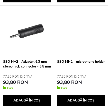
d
p
u
r
s
o
e
d
u
SSQ HA2 - Adapter, 6.3 mm
SSQ MH2 - microphone holder
s
stereo jack connector - 3,5 mm
stereo jack connector
77,50 RON fără TVA
77,50 RON fără TVA
u
93,80 RON
93,80 RON
In stoc
In stoc
l
ADAUGĂ ÎN COŞ
ADAUGĂ ÎN COŞ
u