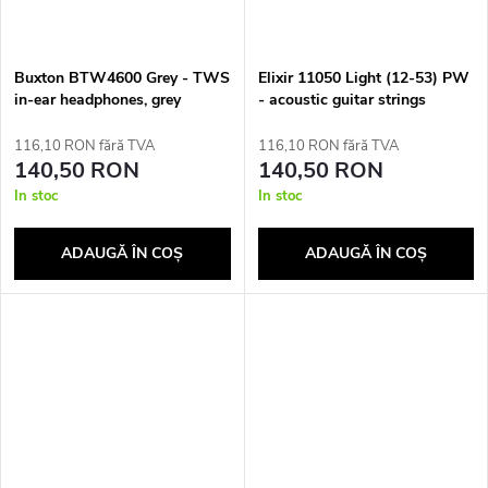
Buxton BTW4600 Grey - TWS
Elixir 11050 Light (12-53) PW
in-ear headphones, grey
- acoustic guitar strings
116,10 RON fără TVA
116,10 RON fără TVA
140,50 RON
140,50 RON
In stoc
In stoc
ADAUGĂ ÎN COŞ
ADAUGĂ ÎN COŞ