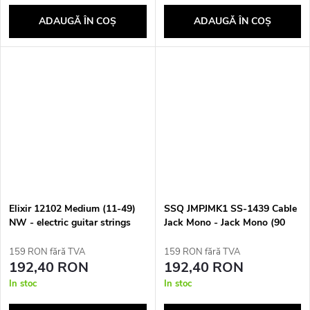
ADAUGĂ ÎN COŞ
ADAUGĂ ÎN COŞ
Elixir 12102 Medium (11-49)
SSQ JMPJMK1 SS-1439 Cable
NW - electric guitar strings
Jack Mono - Jack Mono (90
degree angle) 1 m Black
159 RON fără TVA
159 RON fără TVA
192,40 RON
192,40 RON
In stoc
In stoc