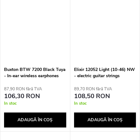
Buxton BTW 7200 Black Tuya
Elixir 12052 Light (10-46) NW
- In-ear wireless earphones
- electric guitar strings
with charging case, black
87,90 RON fără TVA
89,70 RON fără TVA
106,30 RON
108,50 RON
In stoc
In stoc
ADAUGĂ ÎN COŞ
ADAUGĂ ÎN COŞ