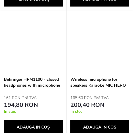
Behringer HPM1100 - closed
Wireless microphone for
headphones with microphone
speakers Karaoke MIC HERO
and USB connection
WIRELESS MT398.
161 RON fără TVA
165,60 RON fără TVA
194,80 RON
200,40 RON
In stoc
In stoc
ADAUGĂ ÎN COŞ
ADAUGĂ ÎN COŞ