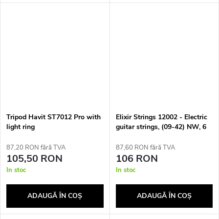
i
Tripod Havit ST7012 Pro with
Elixir Strings 12002 - Electric
light ring
guitar strings, (09-42) NW, 6
pcs.
87,20 RON fără TVA
87,60 RON fără TVA
105,50 RON
106 RON
In stoc
In stoc
ADAUGĂ ÎN COŞ
ADAUGĂ ÎN COŞ