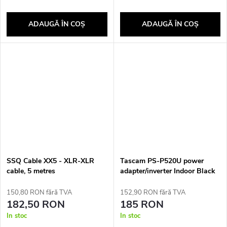
ADAUGĂ ÎN COŞ
ADAUGĂ ÎN COŞ
SSQ Cable XX5 - XLR-XLR
Tascam PS-P520U power
cable, 5 metres
adapter/inverter Indoor Black
150,80 RON fără TVA
152,90 RON fără TVA
182,50 RON
185 RON
In stoc
In stoc