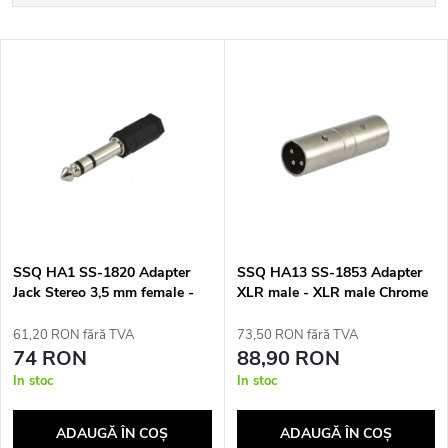
e
Cele mai scumpe
L
Cele mai vândute
l
i
Alfabetic
e
s
c
t
t
ă
a
SSQ HA1 SS-1820 Adapter
SSQ HA13 SS-1853 Adapter
Jack Stereo 3,5 mm female -
XLR male - XLR male Chrome
p
Jack Stereo 6,3 mm male
r
Black
61,20 RON fără TVA
73,50 RON fără TVA
r
74 RON
88,90 RON
e
In stoc
In stoc
o
a
ADAUGĂ ÎN COŞ
ADAUGĂ ÎN COŞ