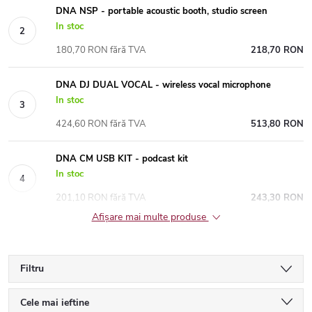
DNA NSP - portable acoustic booth, studio screen
In stoc
180,70 RON fără TVA
218,70 RON
DNA DJ DUAL VOCAL - wireless vocal microphone
In stoc
424,60 RON fără TVA
513,80 RON
DNA CM USB KIT - podcast kit
In stoc
201,10 RON fără TVA
243,30 RON
Afişare mai multe produse
Filtru
S
Cele mai ieftine