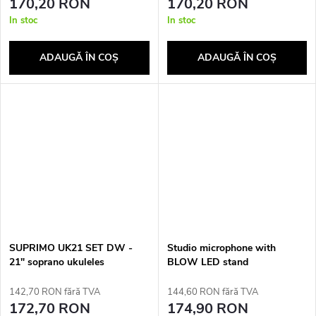
170,20 RON
170,20 RON
In stoc
In stoc
ADAUGĂ ÎN COŞ
ADAUGĂ ÎN COŞ
SUPRIMO UK21 SET DW -
Studio microphone with
21" soprano ukuleles
BLOW LED stand
142,70 RON fără TVA
144,60 RON fără TVA
172,70 RON
174,90 RON