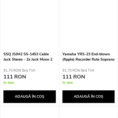
SSQ JSJM2 SS-1453 Cable
Yamaha YRS-23 End-blown
Jack Stereo - 2x Jack Mono 2
(fipple) Recorder flute Soprano
m Black
ABS synthetics Ivory
91,70 RON fără TVA
91,70 RON fără TVA
111 RON
111 RON
In stoc
In stoc
ADAUGĂ ÎN COŞ
ADAUGĂ ÎN COŞ