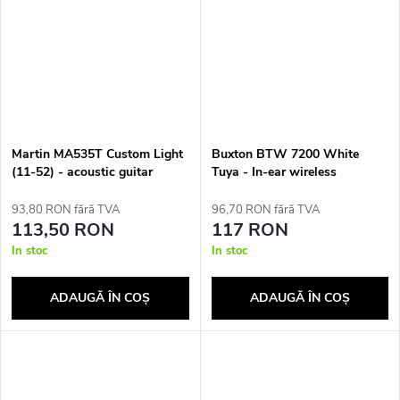
Martin MA535T Custom Light
Buxton BTW 7200 White
(11-52) - acoustic guitar
Tuya - In-ear wireless
strings
earphones with charging case,
white
93,80 RON fără TVA
96,70 RON fără TVA
113,50 RON
117 RON
In stoc
In stoc
ADAUGĂ ÎN COŞ
ADAUGĂ ÎN COŞ