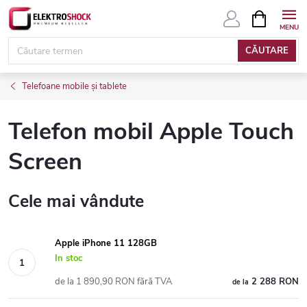
Treci
COŞ
DE
la
CUMPĂRĂ
conținut
CĂUTARE
Telefoane mobile și tablete
Telefon mobil Apple Touch
Screen
Cele mai vândute
Apple iPhone 11 128GB
In stoc
de la 1 890,90 RON fără TVA
2 288 RON
de la