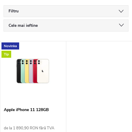
Filtru
S
Cele mai ieftine
e
Cele mai scumpe
L
Novinka
Cele mai vândute
l
Tip
i
Alfabetic
e
s
c
t
t
ă
a
Apple iPhone 11 128GB
p
r
de la 1 890,90 RON fără TVA