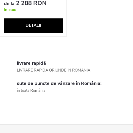
r
2 288 RON
de la
e
In stoc
o
a
DETALII
d
p
u
C
r
s
o
livrare rapidă
o
LIVRARE RAPIDĂ ORIUNDE ÎN ROMÂNIA
e
n
d
sute de puncte de vânzare în România!
t
în toată România
u
r
o
s
l
u
S