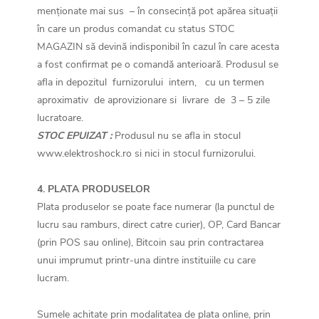
menționate mai sus – în consecință pot apărea situații
în care un produs comandat cu status STOC
MAGAZIN să devină indisponibil în cazul în care acesta
a fost confirmat pe o comandă anterioară.
Produsul se
afla in depozitul furnizorului intern, cu un termen
aproximativ de aprovizionare si livrare de 3 – 5 zile
lucratoare.
STOC EPUIZAT
:
Produsul nu se afla in stocul
www.elektroshock.ro si nici in stocul furnizorului.
4. PLATA PRODUSELOR
Plata produselor se poate face numerar (la punctul de
lucru sau ramburs, direct catre curier), OP, Card Bancar
(prin POS sau online), Bitcoin sau prin contractarea
unui imprumut printr-una dintre instituiile cu care
lucram.
Sumele achitate prin modalitatea de plata online, prin