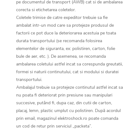
pe documentul de transport (AWB) cat si de ambalarea
corecta si etichetarea coletelor.
Coletele trimise de catre expeditor trebuie sa fie
ambalat intr-un mod care sa protejeze produsul de
factorii ce pot duce la deteriorarea acestuia pe toata
durata transportului (se recomanda folosirea
elementelor de siguranta, ex: polistiren, carton, folie
bule de aer, etc. ). De asemenea, se recomanda
ambalarea coletului astfel incat sa corespunda greutatii,
formei si naturii continutului, cat si modului si duratei
transportului.
Ambalajul trebuie sa protejeze continutul astfel incat sa
nu poata fi deteriorat prin presiune sau manipulari
succesive, putând fi, dupa caz, din cutii de carton,
placaj, lemn, plastic umplut cu polistiren. După acordul
prin email, magazinul elektroshock.ro poate comanda
un cod de retur prin serviciul „packeta”.