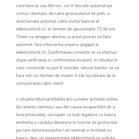
card bancar sau Bitcoin, vor fi blocate automat pe
contul clientului, de catre procesatorul de plati, si
directionate automat catre contul bancar al
elektroshock.ro, in termen de aproximativ 72 de ore.
Tinem sa atragem atentia ca acest proces se face
automat, fara interventia vreunui angajat al
elektroshock.ro. Confirmarea comenzii se va efectua
dupa verificarea si confirmarea incasarii. In situatia in
care comenzile nu pot fi onorate, returul banilor se va
face intr-un termen de maxim 5 zile lucratoare de la
comunicarea catre client.
n situatia returnarii/deblocarii sumelor achitate online
(la cererea clientului sau din cauza incapacitatii de a
livra produsele), va rugam sa luati legatura cu banca
emitenta a cardului deoarece in functie de protocolul
pe care dumneavoastra l-ati semnat si incheiat cu
banca, desi un reprezentant elektroshock.ro solicita