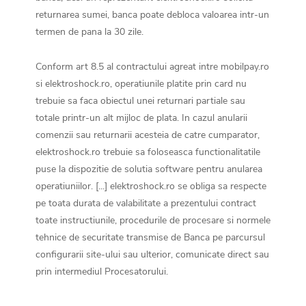
returnarea sumei, banca poate debloca valoarea intr-un
termen de pana la 30 zile.
Conform art 8.5 al contractului agreat intre mobilpay.ro
si elektroshock.ro, operatiunile platite prin card nu
trebuie sa faca obiectul unei returnari partiale sau
totale printr-un alt mijloc de plata. In cazul anularii
comenzii sau returnarii acesteia de catre cumparator,
elektroshock.ro trebuie sa foloseasca functionalitatile
puse la dispozitie de solutia software pentru anularea
operatiuniilor. [...] elektroshock.ro se obliga sa respecte
pe toata durata de valabilitate a prezentului contract
toate instructiunile, procedurile de procesare si normele
tehnice de securitate transmise de Banca pe parcursul
configurarii site-ului sau ulterior, comunicate direct sau
prin intermediul Procesatorului.