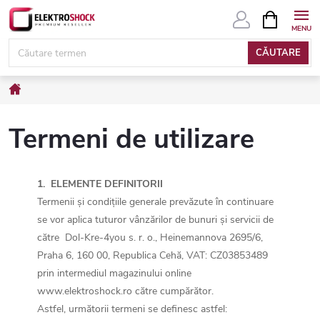
Treci
COŞ
DE
la
CUMPĂRĂ
conținut
CĂUTARE
Acasă
Termeni de utilizare
1. ELEMENTE DEFINITORII
Termenii și condițiile generale prevăzute în continuare
se vor aplica tuturor vânzărilor de bunuri și servicii de
către Dol-Kre-4you s. r. o., Heinemannova 2695/6,
Praha 6, 160 00, Republica Cehă, VAT: CZ03853489
prin intermediul magazinului online
www.elektroshock.ro către cumpărător.
Astfel, următorii termeni se definesc astfel: