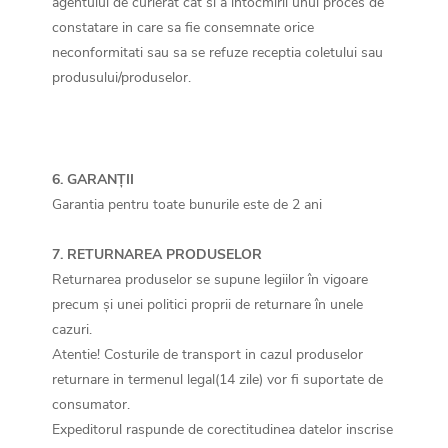
agentului de curierat cat si a intocmirii unui proces de
constatare in care sa fie consemnate orice
neconformitati sau sa se refuze receptia coletului sau
produsului/produselor.
6. GARANȚII
Garantia pentru toate bunurile este de 2 ani
7. RETURNAREA PRODUSELOR
Returnarea produselor se supune legiilor în vigoare
precum și unei politici proprii de returnare în unele
cazuri.
Atentie! Costurile de transport in cazul produselor
returnare in termenul legal(14 zile) vor fi suportate de
consumator.
Expeditorul raspunde de corectitudinea datelor inscrise