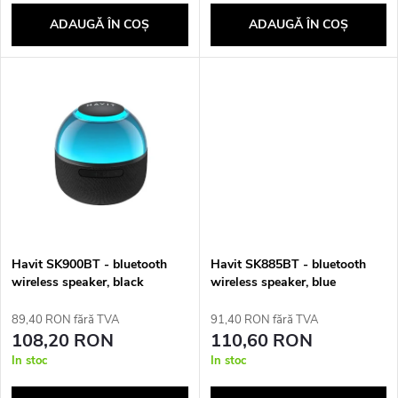
o
a
ADAUGĂ ÎN COŞ
ADAUGĂ ÎN COŞ
d
p
u
r
s
o
e
d
u
Havit SK900BT - bluetooth
Havit SK885BT - bluetooth
s
wireless speaker, black
wireless speaker, blue
89,40 RON fără TVA
91,40 RON fără TVA
u
108,20 RON
110,60 RON
In stoc
In stoc
l