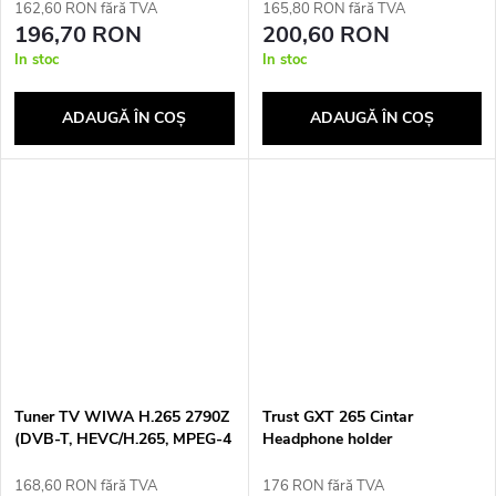
162,60 RON fără TVA
165,80 RON fără TVA
196,70 RON
200,60 RON
In stoc
In stoc
ADAUGĂ ÎN COŞ
ADAUGĂ ÎN COŞ
Tuner TV WIWA H.265 2790Z
Trust GXT 265 Cintar
(DVB-T, HEVC/H.265, MPEG-4
Headphone holder
AVC/H.264)
168,60 RON fără TVA
176 RON fără TVA