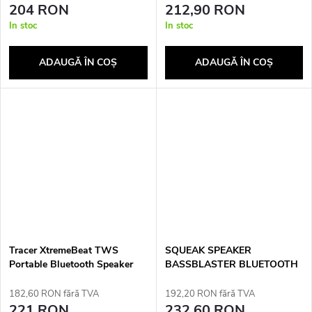
204 RON
212,90 RON
In stoc
In stoc
ADAUGĂ ÎN COŞ
ADAUGĂ ÎN COŞ
Tracer XtremeBeat TWS
SQUEAK SPEAKER
Portable Bluetooth Speaker
BASSBLASTER BLUETOOTH
Black 15 W
5.1 SQ1001
182,60 RON fără TVA
192,20 RON fără TVA
221 RON
232,60 RON