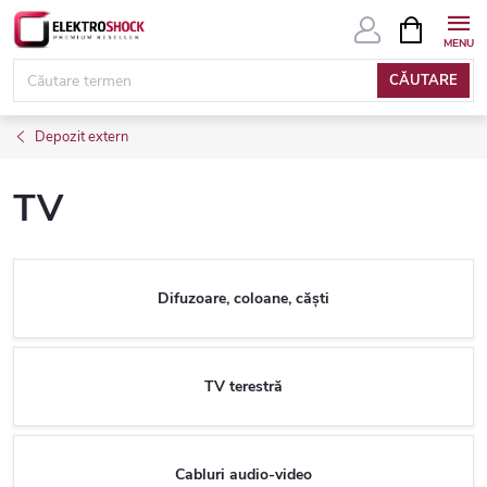
Treci
COŞ
DE
la
CUMPĂRĂ
conținut
CĂUTARE
Depozit extern
TV
Difuzoare, coloane, căști
TV terestră
Cabluri audio-video