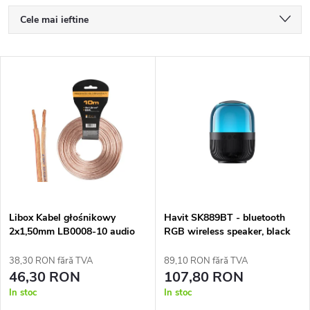
S
Cele mai ieftine
e
Cele mai scumpe
L
Cele mai vândute
l
i
Alfabetic
e
s
c
t
t
ă
a
Libox Kabel głośnikowy
Havit SK889BT - bluetooth
2x1,50mm LB0008-10 audio
RGB wireless speaker, black
p
cable 10 m Transparent
r
38,30 RON fără TVA
89,10 RON fără TVA
r
46,30 RON
107,80 RON
e
In stoc
In stoc