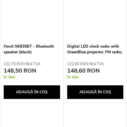
Havit SK835BT - Bluetooth
Digital LED clock radio with
speaker (black)
GreenBlue projector, FM radio,
alarm, 12/24 clock, 5V DC
USB power supply + CR2032,
122,70 RON fără TVA
122,80 RON fără TVA
GB172
148,50 RON
148,60 RON
In stoc
In stoc
ADAUGĂ ÎN COŞ
ADAUGĂ ÎN COŞ