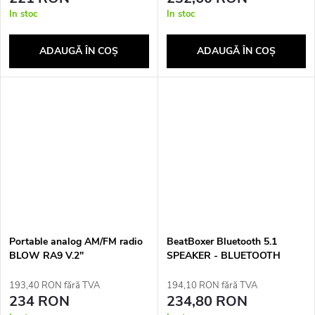
In stoc
In stoc
ADAUGĂ ÎN COŞ
ADAUGĂ ÎN COŞ
Portable analog AM/FM radio
BeatBoxer Bluetooth 5.1
BLOW RA9 V.2"
SPEAKER - BLUETOOTH
SPEAKER WITH KARAOKE
193,40 RON fără TVA
194,10 RON fără TVA
234 RON
234,80 RON