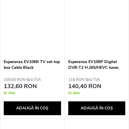
Esperanza EV106R TV set-top
Esperanza EV106P Digital
box Cable Black
DVB-T2 H.265/HEVC tuner,
Black
109,60 RON fără TVA
116 RON fără TVA
132,60 RON
140,40 RON
In stoc
In stoc
ADAUGĂ ÎN COŞ
ADAUGĂ ÎN COŞ