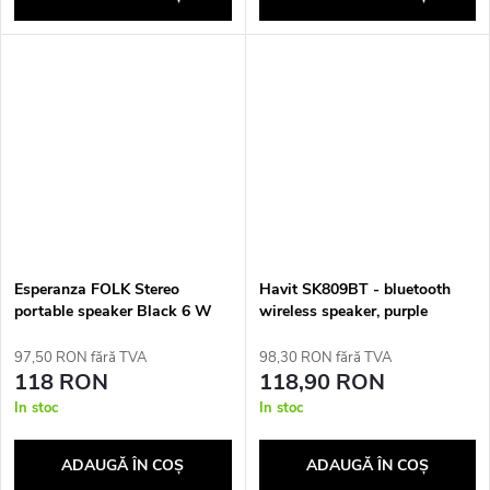
Esperanza FOLK Stereo
Havit SK809BT - bluetooth
portable speaker Black 6 W
wireless speaker, purple
97,50 RON fără TVA
98,30 RON fără TVA
118 RON
118,90 RON
In stoc
In stoc
ADAUGĂ ÎN COŞ
ADAUGĂ ÎN COŞ