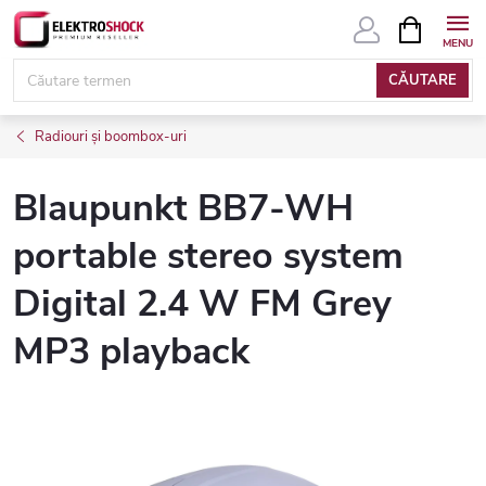
Treci
COŞ
DE
la
CUMPĂRĂ
conținut
CĂUTARE
Radiouri și boombox-uri
Blaupunkt BB7-WH
portable stereo system
Digital 2.4 W FM Grey
MP3 playback