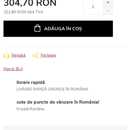
304,70 RON
251,80 RON fără TVA
Evaluare
preţ:
ADĂUGA ÎN COŞ
Întreabă
Partajare
Marcă:
BLA
livrare rapidă
LIVRARE RAPIDĂ ORIUNDE ÎN ROMÂNIA
sute de puncte de vânzare în România!
în toată România