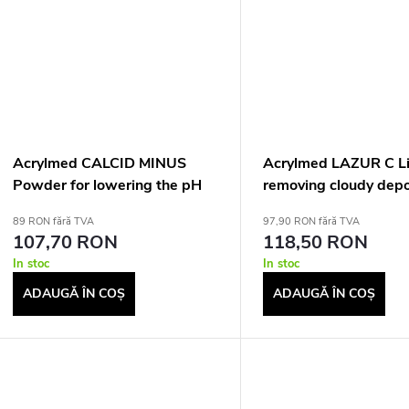
Acrylmed CALCID MINUS
Acrylmed LAZUR C Li
Powder for lowering the pH
removing cloudy depo
of swimming pool water, 1 kg
from swimming pool 
89 RON fără TVA
97,90 RON fără TVA
0.5 l
107,70 RON
118,50 RON
In stoc
In stoc
ADAUGĂ ÎN COŞ
ADAUGĂ ÎN COŞ