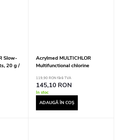
R Slow-
Acrylmed MULTICHLOR
ts, 20 g /
Multifunctional chlorine
release tablets 20 g - 0.4 kg
119,90 RON fără TVA
145,10 RON
In stoc
ADAUGĂ ÎN COŞ