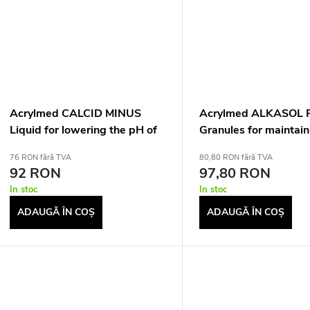
e
s
u
u
Acrylmed CALCID MINUS
Acrylmed ALKASOL 
Liquid for lowering the pH of
Granules for maintain
pool water, 1 litres
correct pH of pool wa
76 RON fără TVA
80,80 RON fără TVA
92 RON
97,80 RON
In stoc
In stoc
ADAUGĂ ÎN COŞ
ADAUGĂ ÎN COŞ