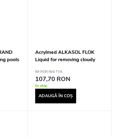
 RAND
Acrylmed ALKASOL FLOK
ing pools
Liquid for removing cloudy
 kg
deposits, 2 l
89 RON fără TVA
107,70 RON
In stoc
ADAUGĂ ÎN COŞ