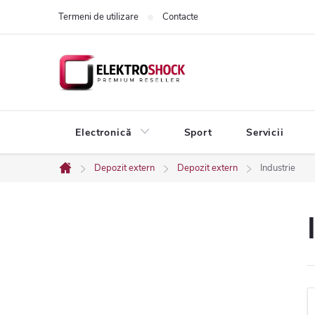
Treci
Termeni de utilizare
Contacte
la
conținut
Electronică
Sport
Servicii
Depozit extern
Depozit extern
Industrie
Acasă
B
a
r