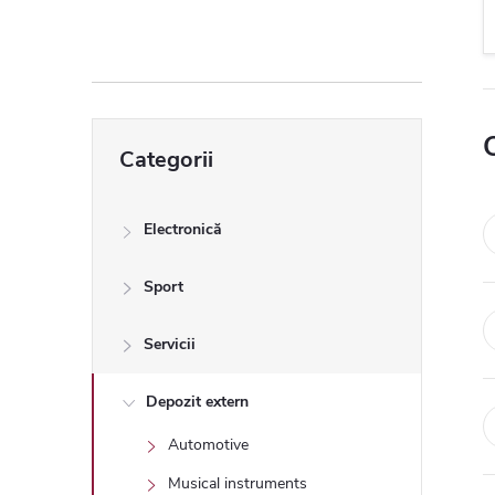
ă
l
a
Sari
Categorii
peste
t
categorii
e
Electronică
r
Sport
a
Servicii
l
Depozit extern
Automotive
ă
Musical instruments