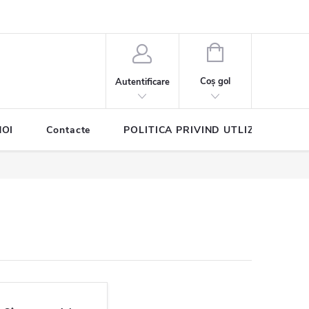
COŞ
DE
Coş gol
Autentificare
CUMPĂRĂTURI
NOI
Contacte
POLITICA PRIVIND UTLIZAREA COO