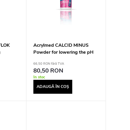
FLOK
Acrylmed CALCID MINUS
g
Powder for lowering the pH
ng pool
level of water, 0.5 kg
66,50 RON fără TVA
80,50 RON
In stoc
ADAUGĂ ÎN COŞ