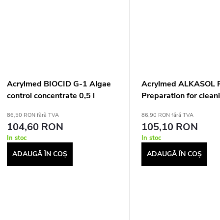
Acrylmed BIOCID G-1 Algae
Acrylmed ALKASOL
control concentrate 0,5 l
Preparation for clean
and pool surrounds 1
86,50 RON fără TVA
86,90 RON fără TVA
104,60 RON
105,10 RON
In stoc
In stoc
ADAUGĂ ÎN COŞ
ADAUGĂ ÎN COŞ