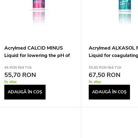
s
a
t
r
ă
e
p
a
Acrylmed CALCID MINUS
Acrylmed ALKASOL 
Liquid for lowering the pH of
Liquid for coagulatin
r
pool water, 0,5 litres
impurities in swimmi
p
46 RON fără TVA
55,80 RON fără TVA
water, 1 litre
55,70 RON
67,50 RON
o
r
In stoc
In stoc
d
ADAUGĂ ÎN COŞ
ADAUGĂ ÎN COŞ
o
u
d
s
u