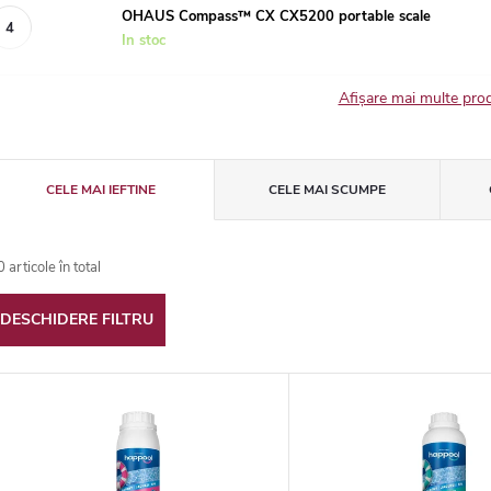
OHAUS Compass™ CX CX5200 portable scale
In stoc
Afişare mai multe pr
S
CELE MAI IEFTINE
CELE MAI SCUMPE
e
0
articole în total
DESCHIDERE FILTRU
e
L
c
t