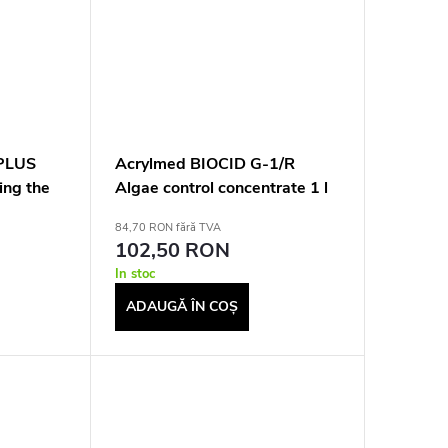
PLUS
Acrylmed BIOCID G-1/R
ing the
Algae control concentrate 1 l
ter, 1 kg
84,70 RON fără TVA
102,50 RON
In stoc
ADAUGĂ ÎN COŞ