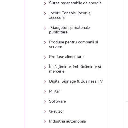
Surse regenerabile de energie
Jocuri: Console, jocuri și
accesorii
_Gadgeturi și materiale
l
publicitare
Produse pentru companii și
servere
Produse alimentare
i
Încălțăminte, îmbrăcăminte și
mercerie
Digital Signage & Business TV
Militar
Software
televizor
Industria automobilă