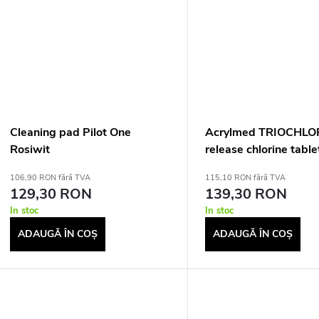
Cleaning pad Pilot One
Acrylmed TRIOCHLO
Rosiwit
release chlorine table
0,4 kg
106,90 RON fără TVA
115,10 RON fără TVA
129,30 RON
139,30 RON
In stoc
In stoc
ADAUGĂ ÎN COŞ
ADAUGĂ ÎN COŞ