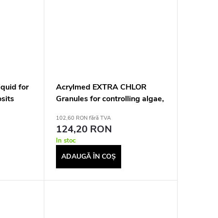
quid for
Acrylmed EXTRA CHLOR
sits
Granules for controlling algae,
water,
fungi and bacteria in
102,60 RON fără TVA
swimming pools, 0,4 kg
124,20 RON
In stoc
ADAUGĂ ÎN COŞ