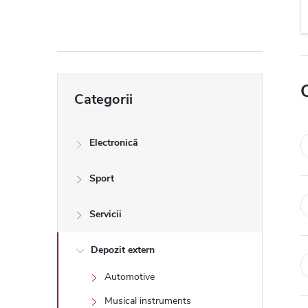
ă
l
a
Sari
Categorii
peste
t
categorii
e
Electronică
r
Sport
a
Servicii
l
Depozit extern
Automotive
ă
Musical instruments