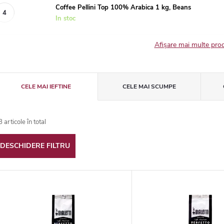
Coffee Pellini Top 100% Arabica 1 kg, Beans
In stoc
Afişare mai multe pr
S
CELE MAI IEFTINE
CELE MAI SCUMPE
e
8
articole în total
DESCHIDERE FILTRU
e
L
c
t