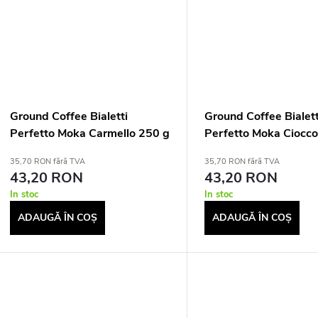
e
s
u
u
Ground Coffee Bialetti
Ground Coffee Bialett
Perfetto Moka Carmello 250 g
Perfetto Moka Ciocco
g
35,70 RON fără TVA
35,70 RON fără TVA
43,20 RON
43,20 RON
In stoc
In stoc
ADAUGĂ ÎN COŞ
ADAUGĂ ÎN COŞ