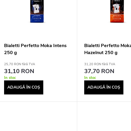
s
a
t
r
ă
e
p
a
Bialetti Perfetto Moka Intens
Bialetti Perfetto Mok
250 g
Hazelnut 250 g
r
p
25,70 RON fără TVA
31,20 RON fără TVA
31,10 RON
37,70 RON
o
r
In stoc
In stoc
d
ADAUGĂ ÎN COŞ
ADAUGĂ ÎN COŞ
o
u
d
s
u