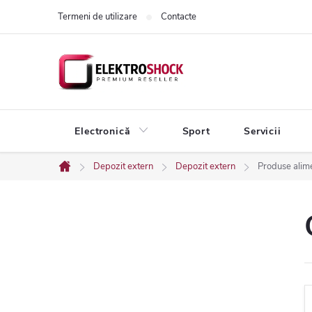
Treci
Termeni de utilizare
Contacte
la
conținut
Electronică
Sport
Servicii
Depozit extern
Depozit extern
Produse alim
Acasă
B
a
r