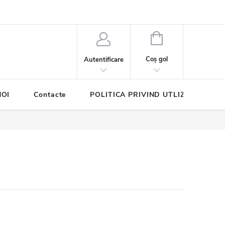
COŞ
DE
Coş gol
Autentificare
CUMPĂRĂTURI
NOI
Contacte
POLITICA PRIVIND UTLIZAREA COO