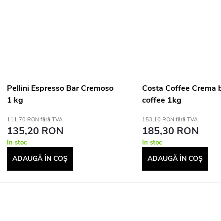
Pellini Espresso Bar Cremoso
Costa Coffee Crema 
1 kg
coffee 1kg
111,70 RON fără TVA
153,10 RON fără TVA
135,20 RON
185,30 RON
In stoc
In stoc
ADAUGĂ ÎN COŞ
ADAUGĂ ÎN COŞ