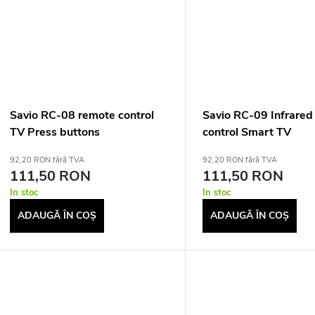
e
s
u
u
Savio RC-08 remote control
Savio RC-09 Infrared
TV Press buttons
control Smart TV
92,20 RON fără TVA
92,20 RON fără TVA
111,50 RON
111,50 RON
In stoc
In stoc
ADAUGĂ ÎN COŞ
ADAUGĂ ÎN COŞ