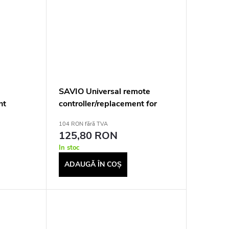
SAVIO Universal remote
nt
controller/replacement for
 SMART
PHILIPS TV RC-10 IR
104 RON fără TVA
Wireless
125,80 RON
In stoc
ADAUGĂ ÎN COŞ