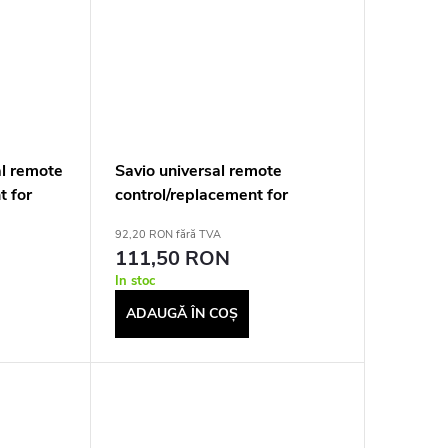
l remote
Savio universal remote
t for
control/replacement for
 IR
Philips TV, SMART TV, RC-16
92,20 RON fără TVA
111,50 RON
In stoc
ADAUGĂ ÎN COŞ