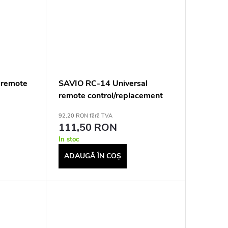
 remote
SAVIO RC-14 Universal
remote control/replacement
for HISENSE, SMART TV
92,20 RON fără TVA
111,50 RON
In stoc
ADAUGĂ ÎN COŞ