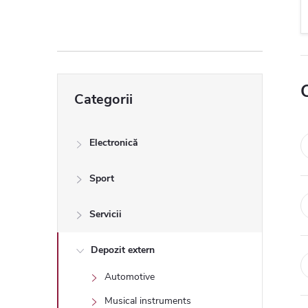
ă
l
a
Sari
Categorii
peste
t
categorii
e
Electronică
r
Sport
a
Servicii
l
Depozit extern
Automotive
ă
Musical instruments