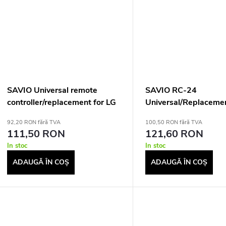
SAVIO Universal remote
SAVIO RC-24
controller/replacement for LG
Universal/Replaceme
TV RC-05 IR Wireless
Remote for LG TV –
92,20 RON fără TVA
100,50 RON fără TVA
TV
111,50 RON
121,60 RON
In stoc
In stoc
ADAUGĂ ÎN COŞ
ADAUGĂ ÎN COŞ