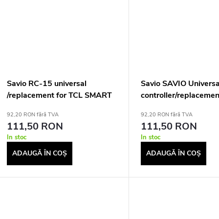
Savio RC-15 universal
Savio SAVIO Universa
/replacement for TCL SMART
controller/replacemen
TV remote control IR Wireless
SAMSUNG TV RC-07
92,20 RON fără TVA
92,20 RON fără TVA
Press buttons
Wireless TV
111,50 RON
111,50 RON
In stoc
In stoc
ADAUGĂ ÎN COŞ
ADAUGĂ ÎN COŞ