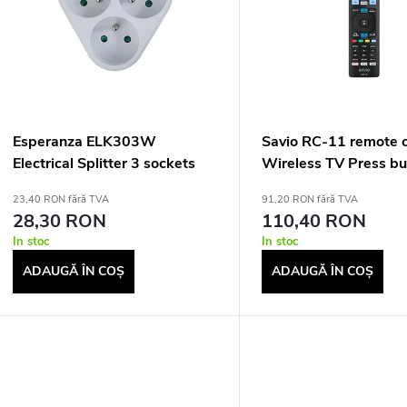
s
a
t
r
ă
e
p
a
Esperanza ELK303W
Savio RC-11 remote c
Electrical Splitter 3 sockets
Wireless TV Press bu
r
White
p
23,40 RON fără TVA
91,20 RON fără TVA
28,30 RON
110,40 RON
o
r
In stoc
In stoc
d
ADAUGĂ ÎN COŞ
ADAUGĂ ÎN COŞ
o
u
d
s
u