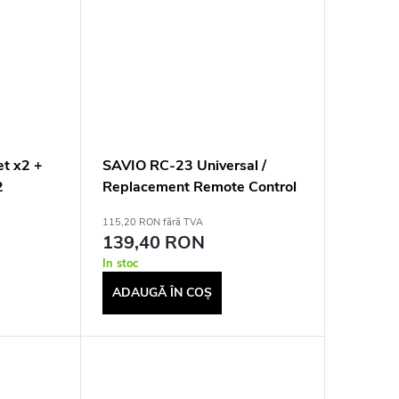
et x2 +
SAVIO RC-23 Universal /
2
Replacement Remote Control
xUSB C
for TCL TV
115,20 RON fără TVA
6A,
139,40 RON
In stoc
ADAUGĂ ÎN COŞ