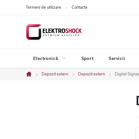
Treci
Termeni de utilizare
Contacte
la
conținut
Electronică
Sport
Servicii
Depozit extern
Depozit extern
Digital Sign
Acasă
B
a
r