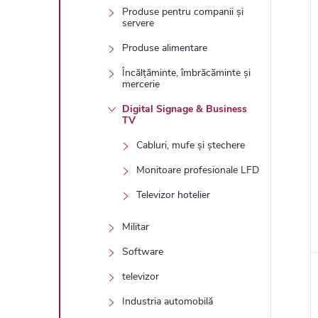
Produse pentru companii și
servere
Produse alimentare
Încălțăminte, îmbrăcăminte și
l
mercerie
Digital Signage & Business
TV
Cabluri, mufe și ștechere
i
Monitoare profesionale LFD
Televizor hotelier
Militar
Software
televizor
Industria automobilă