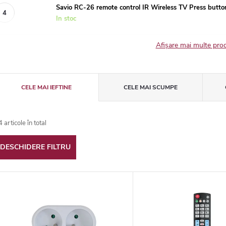
Savio RC-26 remote control IR Wireless TV Press butto
In stoc
Afişare mai multe pr
S
CELE MAI IEFTINE
CELE MAI SCUMPE
e
4
articole în total
DESCHIDERE FILTRU
e
L
c
t