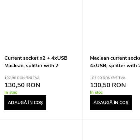
Current socket x2 + 4xUSB
Maclean current sock
Maclean, splitter with 2
4xUSB, splitter with 
sockets, 2xUSB A, 2xUSB C
sockets, 2xUSB A, 2
107,90 RON fără TVA
107,90 RON fără TVA
PD 20W, 1x16A + 1x6A,
PD 20W, 1x16A + 1x
130,50 RON
130,50 RON
MCE249 F/W
MCE249 F/B
In stoc
In stoc
ADAUGĂ ÎN COŞ
ADAUGĂ ÎN COŞ