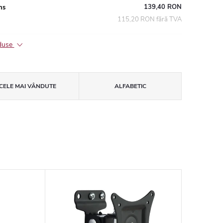
139,40 RON
ns
115,20 RON fără TVA
oduse
CELE MAI VÂNDUTE
ALFABETIC