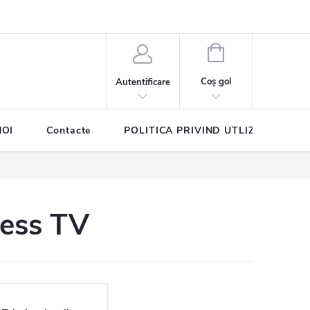
COŞ
DE
Coş gol
Autentificare
CUMPĂRĂTURI
NOI
Contacte
POLITICA PRIVIND UTLIZAREA COO
ness TV