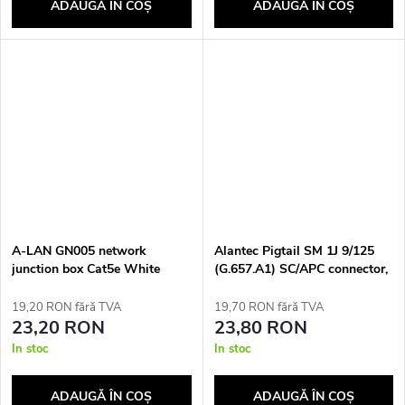
ADAUGĂ ÎN COŞ
ADAUGĂ ÎN COŞ
u
i
A-LAN GN005 network
Alantec Pigtail SM 1J 9/125
junction box Cat5e White
(G.657.A1) SC/APC connector,
length 2 m, ‘EASY STRIP’ -
smallest available bending
19,20 RON fără TVA
19,70 RON fără TVA
radius (FOI-SCA-9SM-2-
23,20 RON
23,80 RON
G657A)
In stoc
In stoc
ADAUGĂ ÎN COŞ
ADAUGĂ ÎN COŞ