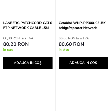
LANBERG PATCHCORD CAT.6
Gembird WNP-RP300-03-BK
FTP NETWORK CABLE 15M
bridge/repeater Network
GREY
repeater 300 Mbit/s Black
66,30 RON fără TVA
66,60 RON fără TVA
80,20 RON
80,60 RON
In stoc
In stoc
ADAUGĂ ÎN COŞ
ADAUGĂ ÎN COŞ