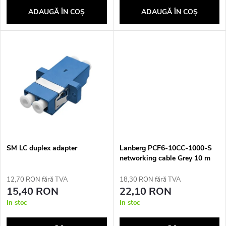
o
a
ADAUGĂ ÎN COŞ
ADAUGĂ ÎN COŞ
d
p
u
r
s
o
e
d
u
SM LC duplex adapter
Lanberg PCF6-10CC-1000-S
s
networking cable Grey 10 m
Cat6 F/UTP (FTP)
12,70 RON fără TVA
18,30 RON fără TVA
u
15,40 RON
22,10 RON
In stoc
In stoc
l