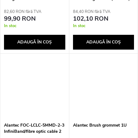
Fast Ethernet White
82,60 RON fără TVA
84,40 RON fără TVA
99,90 RON
102,10 RON
In stoc
In stoc
ADAUGĂ ÎN COŞ
ADAUGĂ ÎN COŞ
Alantec FOC-LCLC-5MMD-2-3
Alantec Brush grommet 1U
InfiniBand/fibre optic cable 2
m LC Violet