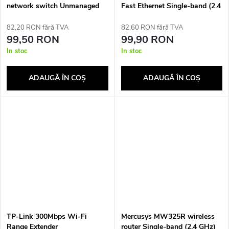
network switch Unmanaged
Fast Ethernet Single-band (2.4
L2 Gigabit Ethernet
GHz) White
(10/100/1000)
82,20 RON fără TVA
82,60 RON fără TVA
99,50 RON
99,90 RON
In stoc
In stoc
ADAUGĂ ÎN COŞ
ADAUGĂ ÎN COŞ
TP-Link 300Mbps Wi-Fi
Mercusys MW325R wireless
Range Extender
router Single-band (2.4 GHz)