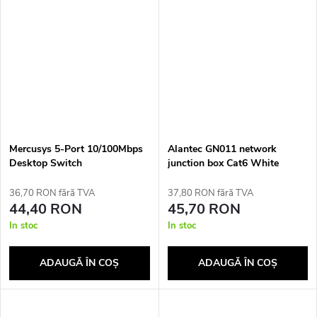
Mercusys 5-Port 10/100Mbps
Alantec GN011 network
Desktop Switch
junction box Cat6 White
36,70 RON fără TVA
37,80 RON fără TVA
44,40 RON
45,70 RON
In stoc
In stoc
ADAUGĂ ÎN COŞ
ADAUGĂ ÎN COŞ