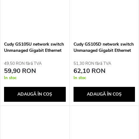
Cudy GS105U network switch
Cudy GS105D network switch
Unmanaged Gigabit Ethernet
Unmanaged Gigabit Ethernet
(10/100/1000) White
(10/100/1000) Black
49,50 RON fără TVA
51,30 RON fără TVA
59,90 RON
62,10 RON
In stoc
In stoc
ADAUGĂ ÎN COŞ
ADAUGĂ ÎN COŞ