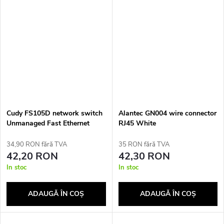
Cudy FS105D network switch
Alantec GN004 wire connector
Unmanaged Fast Ethernet
RJ45 White
(10/100) White
34,90 RON fără TVA
35 RON fără TVA
42,20 RON
42,30 RON
In stoc
In stoc
ADAUGĂ ÎN COŞ
ADAUGĂ ÎN COŞ