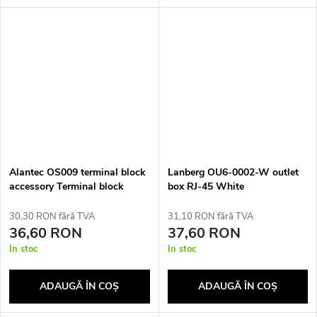
Alantec OS009 terminal block
Lanberg OU6-0002-W outlet
accessory Terminal block
box RJ-45 White
cover 1 pc(s)
30,30 RON fără TVA
31,10 RON fără TVA
36,60 RON
37,60 RON
In stoc
In stoc
ADAUGĂ ÎN COŞ
ADAUGĂ ÎN COŞ