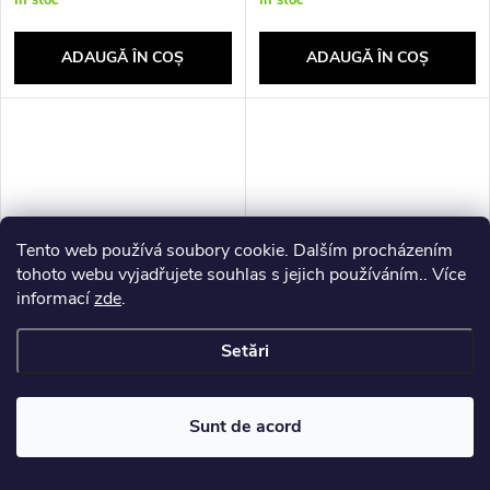
ADAUGĂ ÎN COŞ
ADAUGĂ ÎN COŞ
Tento web používá soubory cookie. Dalším procházením
tohoto webu vyjadřujete souhlas s jejich používáním.. Více
informací
zde
.
Setări
CUDY WR300S Router
Dahua Technology PFA130-E
security camera accessory
Junction box
91,70 RON fără TVA
92,90 RON fără TVA
Sunt de acord
110,90 RON
112,40 RON
In stoc
In stoc