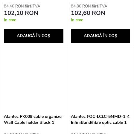
84,40 RON fără TVA
84,80 RON fără TVA
102,10 RON
102,60 RON
In stoc
In stoc
ADAUGĂ ÎN COŞ
ADAUGĂ ÎN COŞ
Alantec PK009 cable organizer
Alantec FOC-LCLC-5MMD-1-4
Wall Cable holder Black 1
InfiniBand/fibre optic cable 1
pc(s)
m LC Violet