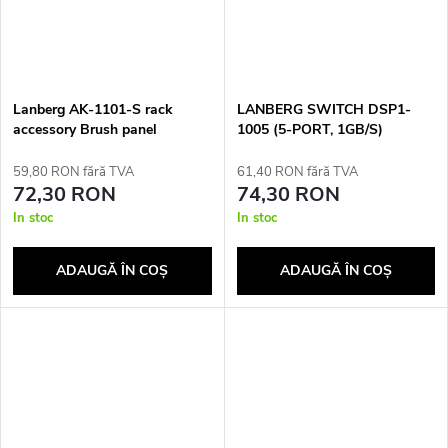
Lanberg AK-1101-S rack
LANBERG SWITCH DSP1-
accessory Brush panel
1005 (5-PORT, 1GB/S)
59,80 RON fără TVA
61,40 RON fără TVA
72,30 RON
74,30 RON
In stoc
In stoc
ADAUGĂ ÎN COŞ
ADAUGĂ ÎN COŞ