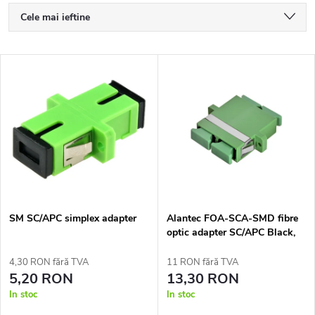
S
Cele mai ieftine
e
Cele mai scumpe
L
Cele mai vândute
l
i
Alfabetic
e
s
c
t
t
ă
a
SM SC/APC simplex adapter
Alantec FOA-SCA-SMD fibre
optic adapter SC/APC Black,
p
Green 1 pc(s)
r
4,30 RON fără TVA
11 RON fără TVA
r
5,20 RON
13,30 RON
e
In stoc
In stoc