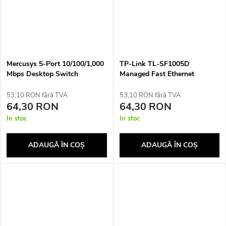
Mercusys 5-Port 10/100/1,000
TP-Link TL-SF1005D
Mbps Desktop Switch
Managed Fast Ethernet
(10/100) White
53,10 RON fără TVA
53,10 RON fără TVA
64,30 RON
64,30 RON
In stoc
In stoc
ADAUGĂ ÎN COŞ
ADAUGĂ ÎN COŞ