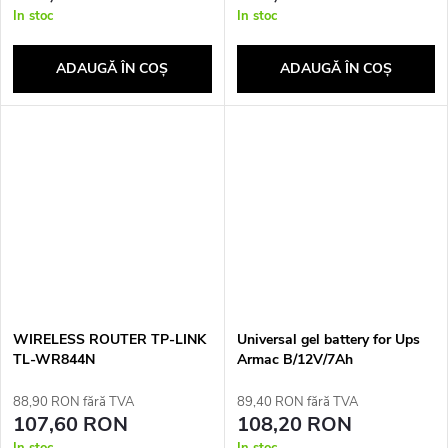
In stoc
In stoc
ADAUGĂ ÎN COŞ
ADAUGĂ ÎN COŞ
WIRELESS ROUTER TP-LINK
Universal gel battery for Ups
TL-WR844N
Armac B/12V/7Ah
88,90 RON fără TVA
89,40 RON fără TVA
107,60 RON
108,20 RON
In stoc
In stoc