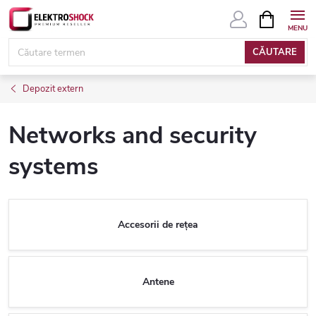
Treci
COŞ
DE
la
CUMPĂRĂ
conținut
CĂUTARE
Depozit extern
Networks and security
systems
Accesorii de rețea
Antene