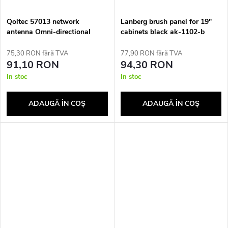
Qoltec 57013 network
Lanberg brush panel for 19"
antenna Omni-directional
cabinets black ak-1102-b
antenna 30 dBi
75,30 RON fără TVA
77,90 RON fără TVA
91,10 RON
94,30 RON
In stoc
In stoc
ADAUGĂ ÎN COŞ
ADAUGĂ ÎN COŞ