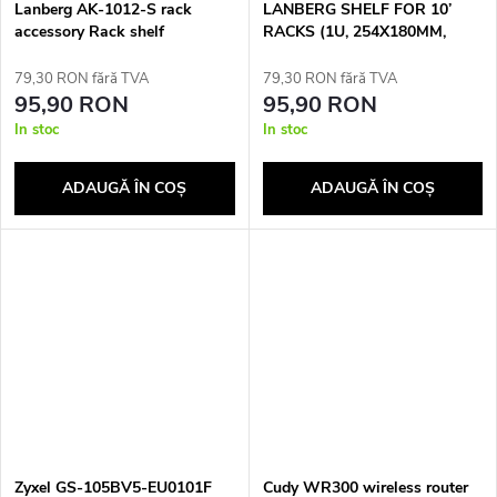
Lanberg AK-1012-S rack
LANBERG SHELF FOR 10’
accessory Rack shelf
RACKS (1U, 254X180MM,
GREY)
79,30 RON fără TVA
79,30 RON fără TVA
95,90 RON
95,90 RON
In stoc
In stoc
ADAUGĂ ÎN COŞ
ADAUGĂ ÎN COŞ
Zyxel GS-105BV5-EU0101F
Cudy WR300 wireless router