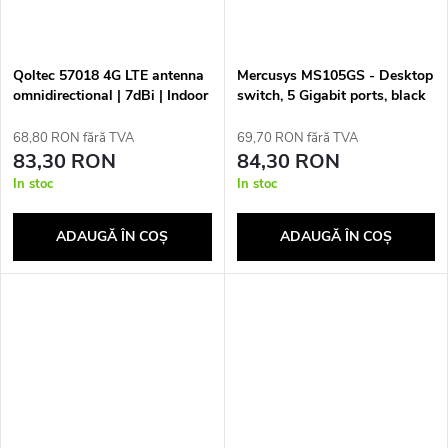
Qoltec 57018 4G LTE antenna
Mercusys MS105GS - Desktop
omnidirectional | 7dBi | Indoor
switch, 5 Gigabit ports, black
68,80 RON fără TVA
69,70 RON fără TVA
83,30 RON
84,30 RON
In stoc
In stoc
ADAUGĂ ÎN COŞ
ADAUGĂ ÎN COŞ