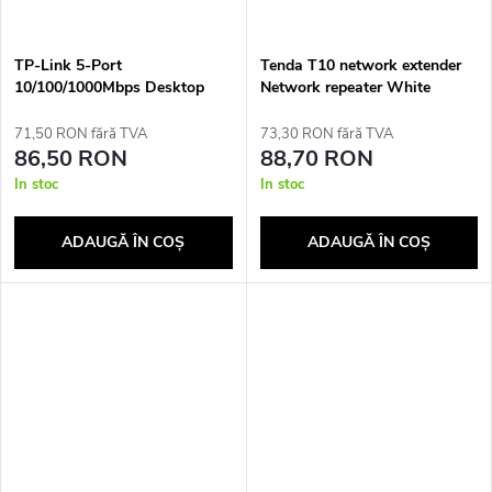
TP-Link 5-Port
Tenda T10 network extender
10/100/1000Mbps Desktop
Network repeater White
Network Switch
71,50 RON fără TVA
73,30 RON fără TVA
86,50 RON
88,70 RON
In stoc
In stoc
ADAUGĂ ÎN COŞ
ADAUGĂ ÎN COŞ