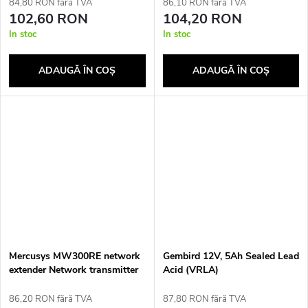
84,80 RON fără TVA
86,10 RON fără TVA
102,60 RON
104,20 RON
In stoc
In stoc
ADAUGĂ ÎN COŞ
ADAUGĂ ÎN COŞ
Mercusys MW300RE network
Gembird 12V, 5Ah Sealed Lead
extender Network transmitter
Acid (VRLA)
& receiver White
86,20 RON fără TVA
87,80 RON fără TVA