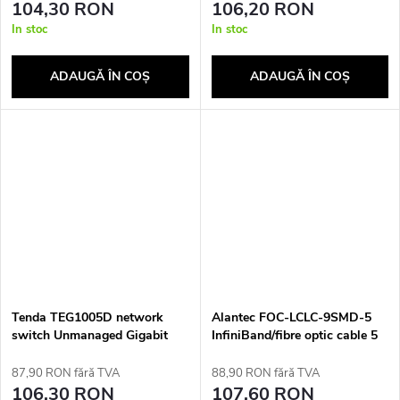
104,30 RON
106,20 RON
In stoc
In stoc
ADAUGĂ ÎN COŞ
ADAUGĂ ÎN COŞ
Tenda TEG1005D network
Alantec FOC-LCLC-9SMD-5
switch Unmanaged Gigabit
InfiniBand/fibre optic cable 5
Ethernet (10/100/1000) Grey
m LC Yellow
87,90 RON fără TVA
88,90 RON fără TVA
106,30 RON
107,60 RON