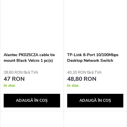
Alantec PK025CZA cable tie
TP-Link 8-Port 10/100Mbps
mount Black Velcro 1 pc(s)
Desktop Network Switch
38,80 RON fără TVA
40,30 RON fără TVA
47 RON
48,80 RON
In stoc
In stoc
ADAUGĂ ÎN COŞ
ADAUGĂ ÎN COŞ