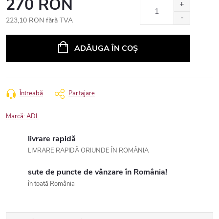
270 RON
223,10 RON fără TVA
Evaluare
preţ:
ADĂUGA ÎN COŞ
Întreabă
Partajare
Marcă:
ADL
livrare rapidă
LIVRARE RAPIDĂ ORIUNDE ÎN ROMÂNIA
sute de puncte de vânzare în România!
în toată România