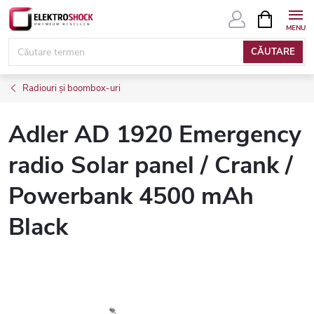
Treci
COŞ
DE
la
CUMPĂRĂ
conținut
CĂUTARE
Radiouri și boombox-uri
Adler AD 1920 Emergency
radio Solar panel / Crank /
Powerbank 4500 mAh
Black