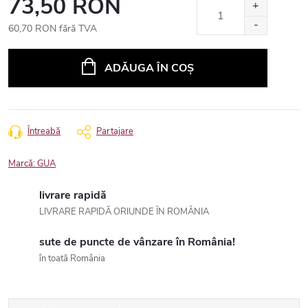
73,50 RON
60,70 RON fără TVA
Evaluare
preţ:
ADĂUGA ÎN COŞ
Întreabă
Partajare
Marcă:
GUA
livrare rapidă
LIVRARE RAPIDĂ ORIUNDE ÎN ROMÂNIA
sute de puncte de vânzare în România!
în toată România