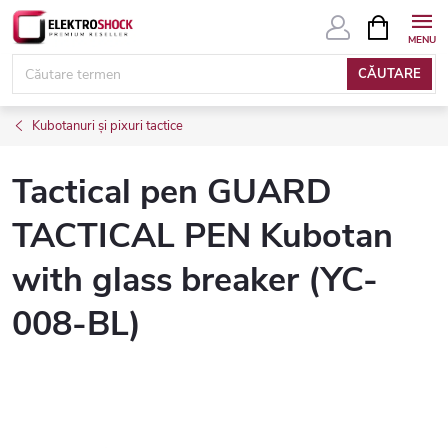
Treci
COŞ
DE
la
CUMPĂRĂ
conținut
CĂUTARE
Kubotanuri și pixuri tactice
Tactical pen GUARD
TACTICAL PEN Kubotan
with glass breaker (YC-
008-BL)