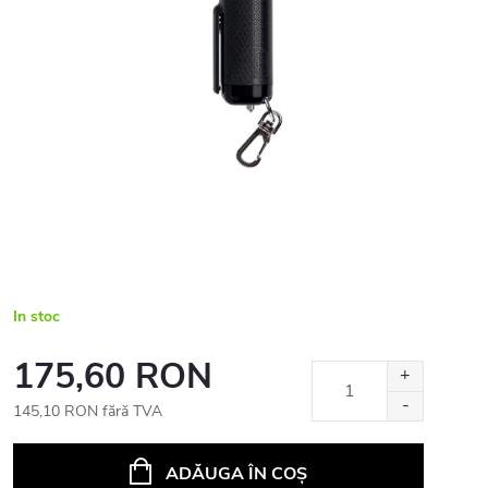
In stoc
175,60 RON
145,10 RON fără TVA
Evaluare
preţ:
ADĂUGA ÎN COŞ