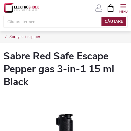
Treci
COŞ
DE
la
CUMPĂRĂ
conținut
CĂUTARE
Spray-uri cu piper
Sabre Red Safe Escape
Pepper gas 3-in-1 15 ml
Black