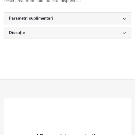
Descrierea produsului nu este disponibilă
Parametri suplimentari
Discuţie
S
u
b
s