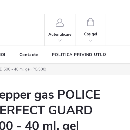
COŞ
DE
Coş gol
Autentificare
CUMPĂRĂTURI
NOI
Contacte
POLITICA PRIVIND UTLIZAREA COO
500 - 40 ml. gel (PG.500)
epper gas POLICE
ERFECT GUARD
00 - 40 ml. gel