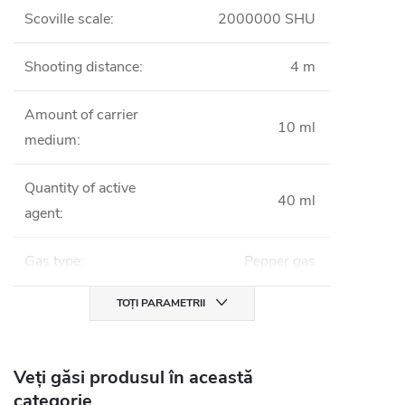
Scoville scale
:
2000000 SHU
Shooting distance
:
4 m
Amount of carrier
10 ml
medium
:
Quantity of active
40 ml
agent
:
Gas type
:
Pepper gas
TOȚI PARAMETRII
Veți găsi produsul în această
categorie