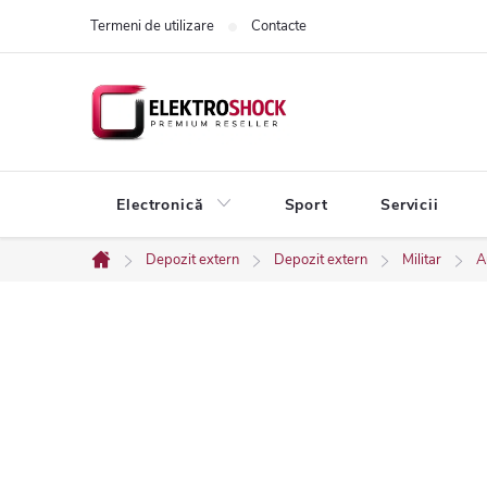
Treci
Termeni de utilizare
Contacte
la
conținut
Electronică
Sport
Servicii
Depozit extern
Depozit extern
Militar
A
Acasă
B
a
r