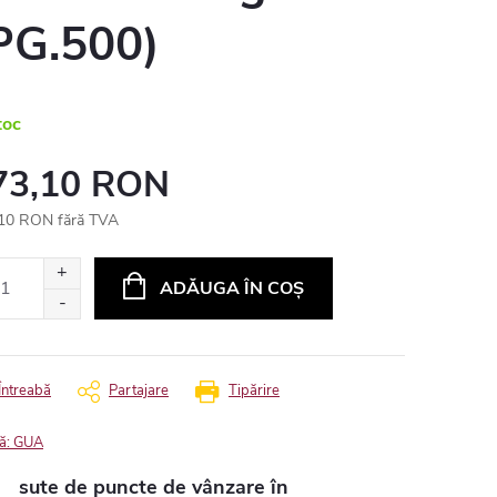
PG.500)
toc
73,10 RON
10 RON fără TVA
uare
ADĂUGA ÎN COŞ
Întreabă
Partajare
Tipărire
ă:
GUA
sute de puncte de vânzare în