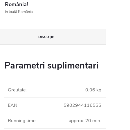
România!
în toată România
DISCUŢIE
Parametri suplimentari
Greutate
:
0.06 kg
EAN
:
5902944116555
Running time
:
approx. 20 min.