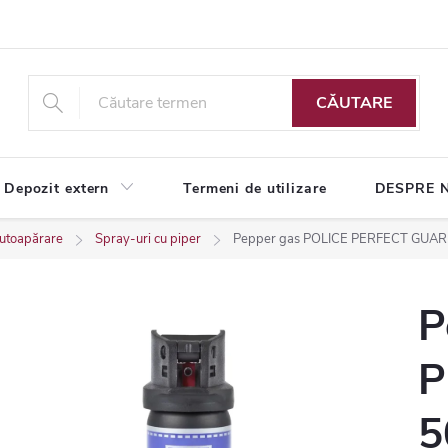
CĂUTARE
Depozit extern
Termeni de utilizare
DESPRE 
utoapărare
Spray-uri cu piper
Pepper gas POLICE PERFECT GUARD 
P
P
5