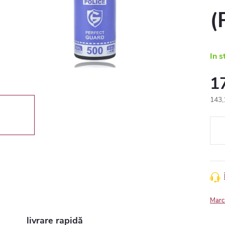
(
In s
1
143,
Eval
preţ:
Marc
livrare rapidă