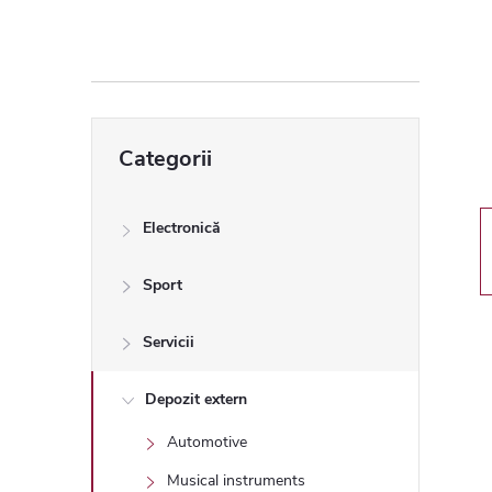
ă
l
a
Sari
Categorii
peste
t
categorii
e
Electronică
r
Sport
a
Servicii
l
Depozit extern
Automotive
ă
Musical instruments