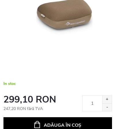
In stoc
299,10 RON
247,20 RON fără TVA
Evaluare
preţ:
ADĂUGA ÎN COŞ