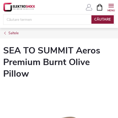
Treci
COŞ
DE
la
CUMPĂRĂ
conținut
CĂUTARE
Saltele
SEA TO SUMMIT Aeros
Premium Burnt Olive
Pillow