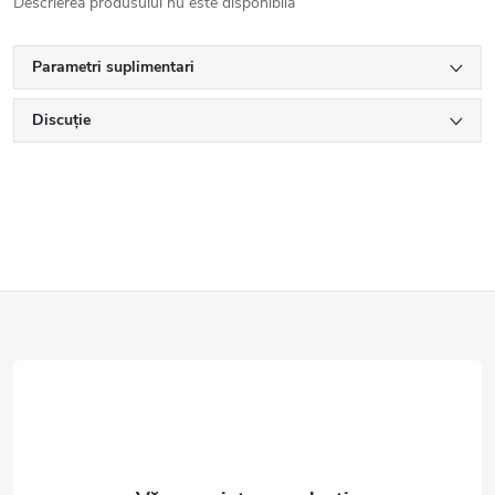
Descrierea produsului nu este disponibilă
Parametri suplimentari
Discuţie
S
u
b
s