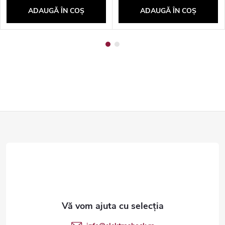
ADAUGĂ ÎN COŞ
ADAUGĂ ÎN COŞ
S
u
b
s
o