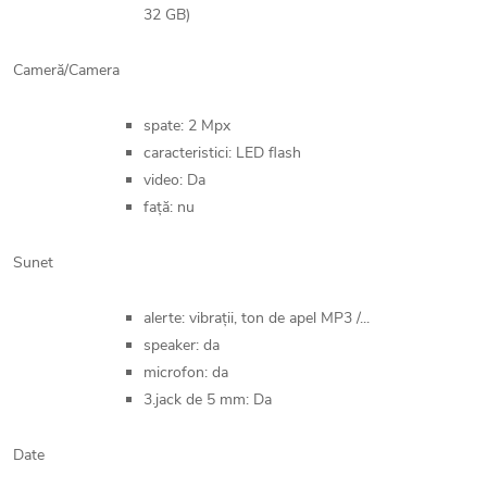
32 GB)
Cameră/Camera
spate: 2 Mpx
caracteristici: LED flash
video: Da
față: nu
Sunet
alerte: vibrații, ton de apel MP3 /...
speaker: da
microfon: da
3.jack de 5 mm: Da
Date