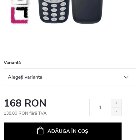
Variantă
168 RON
138,80 RON fără TVA
Evaluare
preţ:
ADĂUGA ÎN COŞ