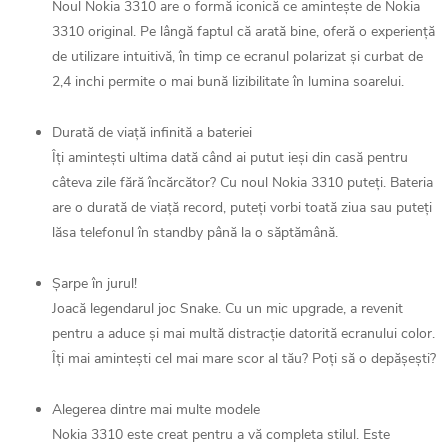
Noul Nokia 3310 are o formă iconică ce amintește de Nokia
3310 original. Pe lângă faptul că arată bine, oferă o experiență
de utilizare intuitivă, în timp ce ecranul polarizat și curbat de
2,4 inchi permite o mai bună lizibilitate în lumina soarelui.
Durată de viață infinită a bateriei
Îți amintești ultima dată când ai putut ieși din casă pentru
câteva zile fără încărcător? Cu noul Nokia 3310 puteți. Bateria
are o durată de viață record, puteți vorbi toată ziua sau puteți
lăsa telefonul în standby până la o săptămână.
Șarpe în jurul!
Joacă legendarul joc Snake. Cu un mic upgrade, a revenit
pentru a aduce și mai multă distracție datorită ecranului color.
Îți mai amintești cel mai mare scor al tău? Poți să o depășești?
Alegerea dintre mai multe modele
Nokia 3310 este creat pentru a vă completa stilul. Este