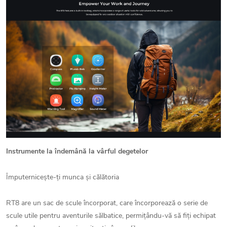
Instrumente la îndemână la vârful degetelor
Împuternicește-ți munca și călătoria
RT8 are un sac de scule încorporat, care încorporează o serie de
scule utile pentru aventurile sălbatice, permițându-vă să fiți echipat