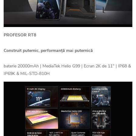
PROFESOR RT8
Construit puternic, performanță mai puternică
baterie 20000mAh | MediaTek Helio G99 | Ecran 2K de 11" | IP68 &
IP69K & MIL-STD-810H