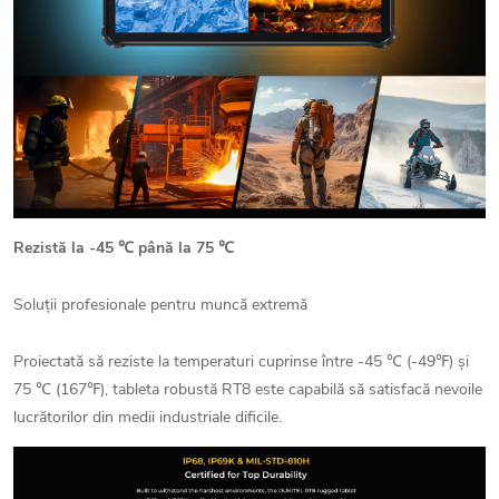
Rezistă la -45 ℃ până la 75 ℃
Soluții profesionale pentru muncă extremă
Proiectată să reziste la temperaturi cuprinse între -45 ℃ (-49℉) și
75 ℃ (167℉), tableta robustă RT8 este capabilă să satisfacă nevoile
lucrătorilor din medii industriale dificile.