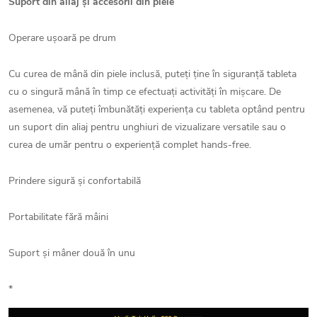
Suport din aliaj și accesorii din piele
Operare ușoară pe drum
Cu curea de mână din piele inclusă, puteți ține în siguranță tableta
cu o singură mână în timp ce efectuați activități în mișcare. De
asemenea, vă puteți îmbunătăți experiența cu tableta optând pentru
un suport din aliaj pentru unghiuri de vizualizare versatile sau o
curea de umăr pentru o experiență complet hands-free.
Prindere sigură și confortabilă
Portabilitate fără mâini
Suport și mâner două în unu
*