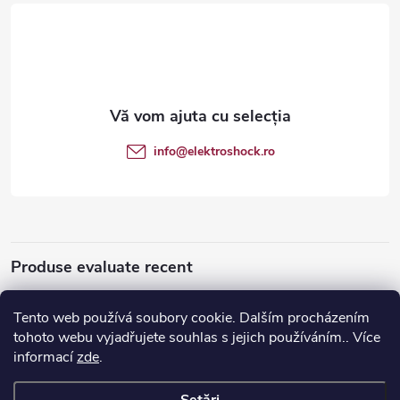
u
b
s
o
info
@
elektroshock.ro
l
Produse evaluate recent
Tento web používá soubory cookie. Dalším procházením
tohoto webu vyjadřujete souhlas s jejich používáním.. Více
Apple iPhone SE (2020) 128 GB
informací
zde
.