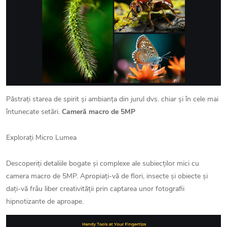
Păstrați starea de spirit și ambianța din jurul dvs. chiar și în cele mai
întunecate setări.
Cameră macro de
5MP
Explorați Micro Lumea
Descoperiți detaliile bogate și complexe ale subiecților mici cu
camera macro de 5MP. Apropiați-vă de flori, insecte și obiecte și
dați-vă frâu liber creativității prin captarea unor fotografii
hipnotizante de aproape.