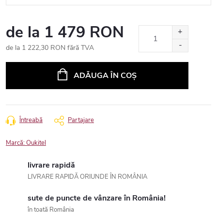
de la
1 479 RON
de la
1 222,30 RON
fără TVA
Evaluare
preţ:
ADĂUGA ÎN COŞ
Întreabă
Partajare
Marcă:
Oukitel
livrare rapidă
LIVRARE RAPIDĂ ORIUNDE ÎN ROMÂNIA
sute de puncte de vânzare în România!
în toată România