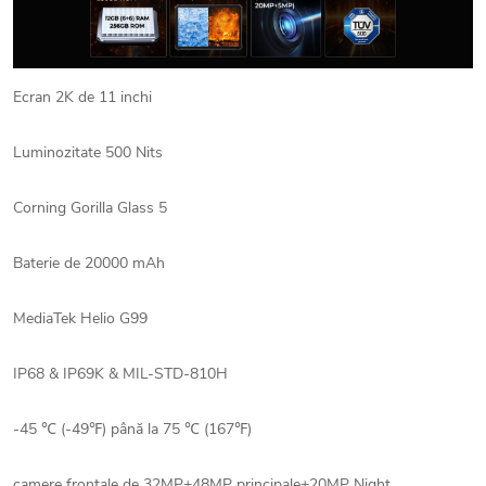
Ecran 2K de 11 inchi
Luminozitate 500 Nits
Corning Gorilla Glass 5
Baterie de 20000 mAh
MediaTek Helio G99
IP68 & IP69K & MIL-STD-810H
-45 ℃ (-49℉) până la 75 ℃ (167℉)
camere frontale de 32MP+48MP principale+20MP Night