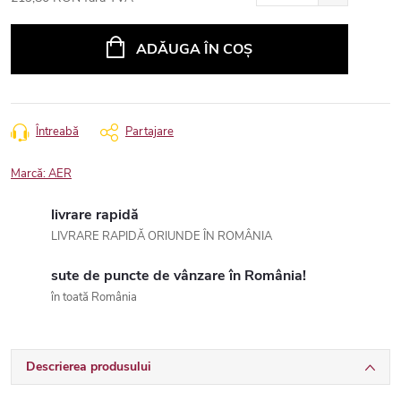
Evaluare
preţ:
ADĂUGA ÎN COŞ
Întreabă
Partajare
Marcă:
AER
livrare rapidă
LIVRARE RAPIDĂ ORIUNDE ÎN ROMÂNIA
sute de puncte de vânzare în România!
în toată România
Descrierea produsului