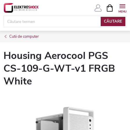
Treci
COŞ
DE
la
CUMPĂRĂ
conținut
CĂUTARE
Cutii de computer
Housing Aerocool PGS
CS-109-G-WT-v1 FRGB
White