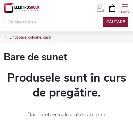
Treci
COŞ
DE
la
CUMPĂRĂ
conținut
CĂUTARE
Difuzoare, coloane, căști
Bare de sunet
Produsele sunt în curs
de pregătire.
Dar puteţi vizualiza alte categorii.