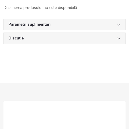
Descrierea produsului nu este disponibilă
Parametri suplimentari
Discuţie
S
u
b