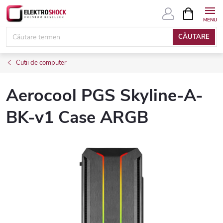
Treci
COŞ
DE
la
CUMPĂRĂ
conținut
CĂUTARE
Cutii de computer
Aerocool PGS Skyline-A-
BK-v1 Case ARGB