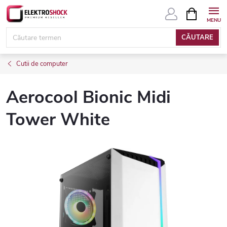
Treci
COŞ
DE
la
CUMPĂRĂ
conținut
CĂUTARE
Cutii de computer
Aerocool Bionic Midi
Tower White