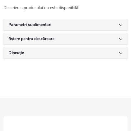
Descrierea produsului nu este disponibilă
Parametri suplimentari
fișiere pentru descărcare
Discuţie
S
u