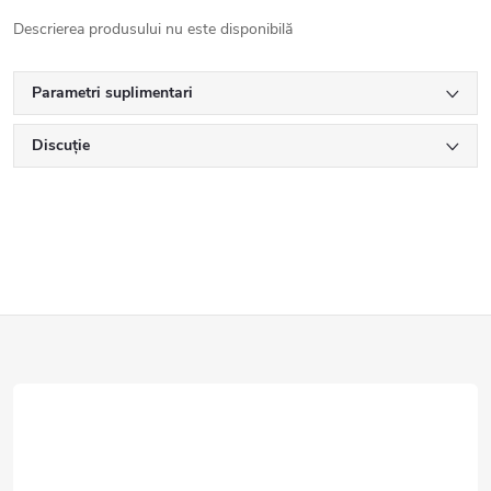
Descrierea produsului nu este disponibilă
Parametri suplimentari
Discuţie
S
u
b