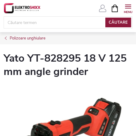
Treci
COŞ
DE
la
CUMPĂRĂ
conținut
CĂUTARE
Polizoare unghiulare
Yato YT-828295 18 V 125
mm angle grinder