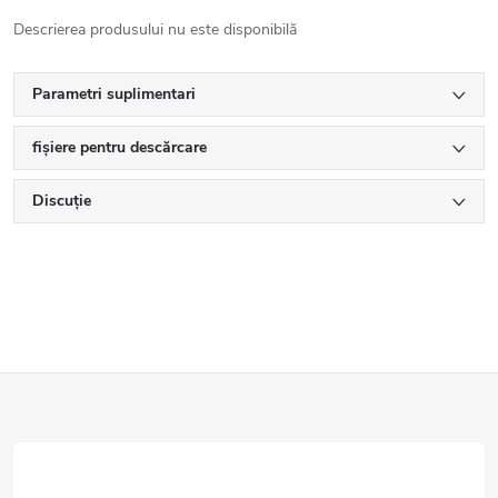
Descrierea produsului nu este disponibilă
Parametri suplimentari
fișiere pentru descărcare
Discuţie
S
u