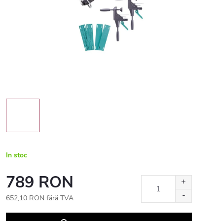
In stoc
789 RON
652,10 RON fără TVA
Evaluare
preţ: