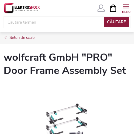
Treci
COŞ
DE
la
CUMPĂRĂ
conținut
CĂUTARE
Seturi de scule
wolfcraft GmbH "PRO"
Door Frame Assembly Set