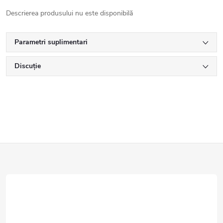
Descrierea produsului nu este disponibilă
Parametri suplimentari
Discuţie
S
u
b