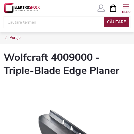
Treci
COŞ
DE
la
CUMPĂRĂ
conținut
CĂUTARE
Puraje
Wolfcraft 4009000 -
Triple-Blade Edge Planer