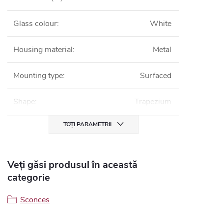
Glass colour
:
White
Housing material
:
Metal
Mounting type
:
Surfaced
Shape
:
Trapezium
TOȚI PARAMETRII
Veți găsi produsul în această
categorie
Sconces