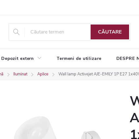
CĂUTARE
Depozit extern
Termeni de utilizare
DESPRE 
nă
Iluminat
Aplice
Wall lamp Activejet AJE-EMILY 1P E27 1x4
W
A
1