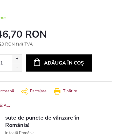
toc
46,70 RON
20 RON fără TVA
uare
ADĂUGA ÎN COŞ
Întreabă
Partajare
Tipărire
ă:
ACJ
sute de puncte de vânzare în
România!
în toată România