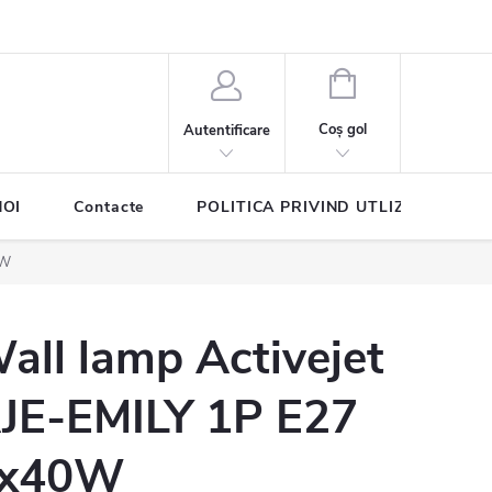
COŞ
DE
Coş gol
Autentificare
CUMPĂRĂTURI
NOI
Contacte
POLITICA PRIVIND UTLIZAREA COO
0W
all lamp Activejet
JE-EMILY 1P E27
x40W