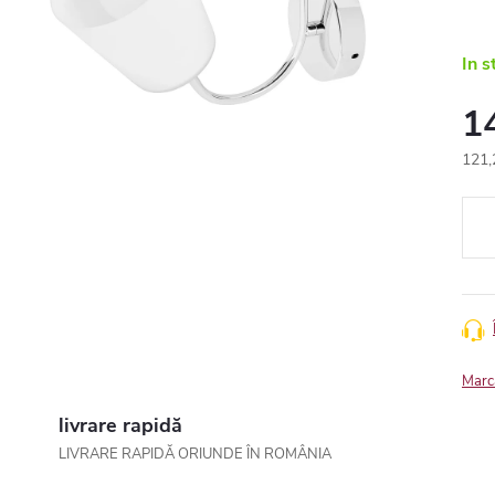
In s
1
121,
Eval
preţ:
Marc
livrare rapidă
LIVRARE RAPIDĂ ORIUNDE ÎN ROMÂNIA