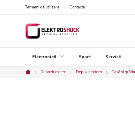
Treci
Termeni de utilizare
Contacte
la
conținut
Electronică
Sport
Servicii
Depozit extern
Depozit extern
Casă și grădi
Acasă
B
a
r