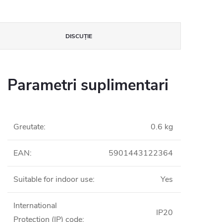
DISCUŢIE
Parametri suplimentari
Greutate
:
0.6 kg
EAN
:
5901443122364
Suitable for indoor use
:
Yes
International
IP20
Protection (IP) code
: