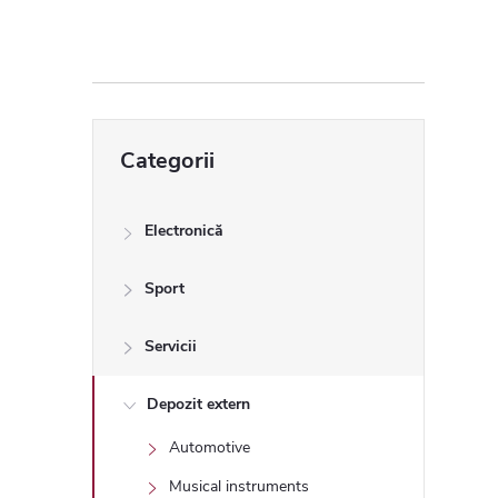
ă
l
a
Sari
Categorii
peste
t
categorii
e
Electronică
r
Sport
a
Servicii
l
Depozit extern
Automotive
ă
Musical instruments