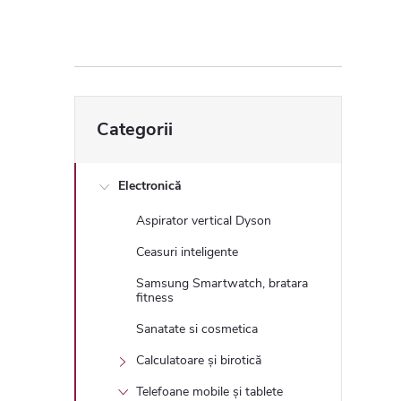
ă
l
a
Sari
Categorii
peste
t
categorii
e
Electronică
Aspirator vertical Dyson
r
Ceasuri inteligente
a
Samsung Smartwatch, bratara
fitness
l
Sanatate si cosmetica
Calculatoare și birotică
ă
Telefoane mobile și tablete