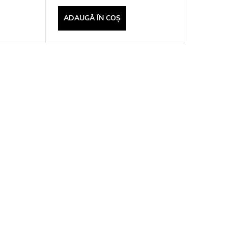
ADAUGĂ ÎN COŞ
ADAUG