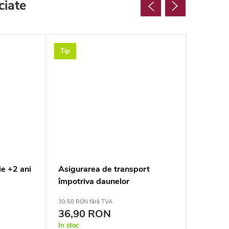
ciate
Tip
Tip
e +2 ani
Asigurarea de transport
Check-in
împotriva daunelor
30,50 RON fără TVA
13,60 RON 
36,90 RON
16,50
In stoc
In stoc