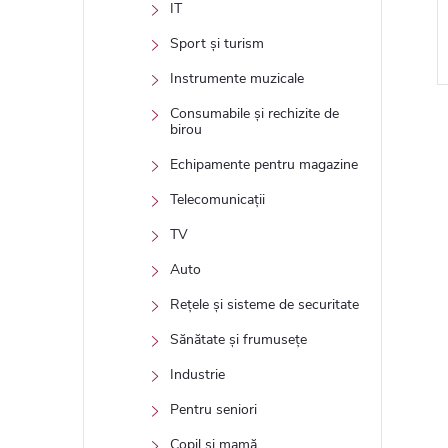
IT
N COŞ
ADAUGĂ ÎN COŞ
Sport și turism
Instrumente muzicale
Consumabile și rechizite de
birou
Echipamente pentru magazine
Telecomunicații
TV
Auto
Rețele și sisteme de securitate
Sănătate și frumusețe
Industrie
Pentru seniori
Copil și mamă