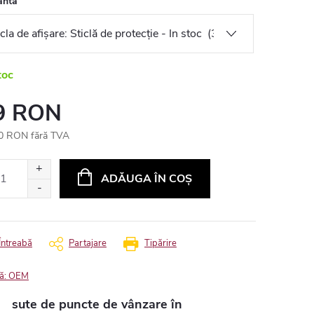
antă
toc
9 RON
0 RON fără TVA
uare
ADĂUGA ÎN COŞ
Întreabă
Partajare
Tipărire
ă:
OEM
sute de puncte de vânzare în