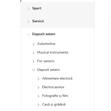
Sport
Servicii
Tip
Depozit extern
Automotive
Musical instruments
For seniors
Depozit extern
Alimentare electrică
de transport
Check-in prioritar!
Electrocasnice
aunelor
Fotografie și film
 TVA
13,60 RON fără TVA
ON
16,50 RON
Casă și grădină
In stoc