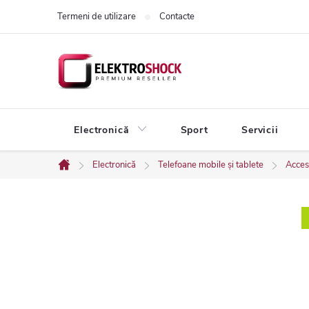
Treci
Termeni de utilizare
Contacte
la
conținut
Electronică
Sport
Servicii
Electronică
Telefoane mobile și tablete
Acces
Acasă
B
a
r