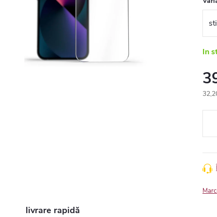
Vari
In s
3
32,2
Eval
preţ:
Marc
livrare rapidă