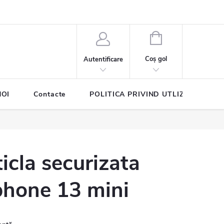
COŞ
DE
Coş gol
Autentificare
CUMPĂRĂTURI
NOI
Contacte
POLITICA PRIVIND UTLIZAREA COO
ticla securizata
phone 13 mini