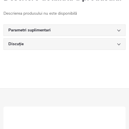
Descrierea produsului nu este disponibilă
Parametri suplimentari
Discuţie
S
u
b