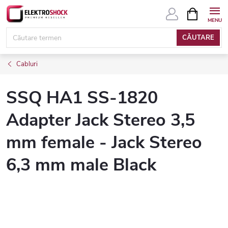
Treci
COŞ
DE
la
CUMPĂRĂ
conținut
CĂUTARE
Cabluri
SSQ HA1 SS-1820
Adapter Jack Stereo 3,5
mm female - Jack Stereo
6,3 mm male Black