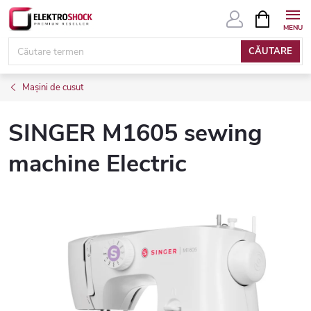
Treci
COŞ
DE
la
CUMPĂRĂ
conținut
CĂUTARE
Mașini de cusut
SINGER M1605 sewing
machine Electric