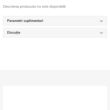
Descrierea produsului nu este disponibilă
Parametri suplimentari
Discuţie
S
u
b