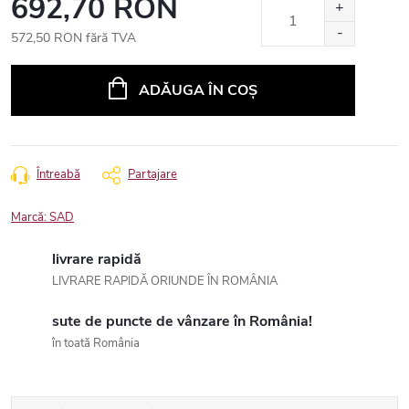
692,70 RON
572,50 RON fără TVA
Evaluare
preţ:
ADĂUGA ÎN COŞ
Întreabă
Partajare
Marcă:
SAD
livrare rapidă
LIVRARE RAPIDĂ ORIUNDE ÎN ROMÂNIA
sute de puncte de vânzare în România!
în toată România