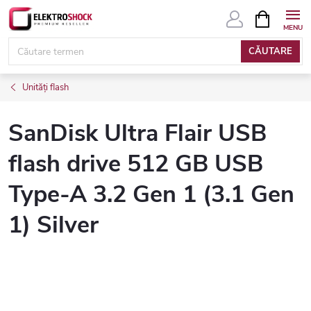
Treci
COŞ
DE
la
CUMPĂRĂ
conținut
CĂUTARE
Unități flash
SanDisk Ultra Flair USB
flash drive 512 GB USB
Type-A 3.2 Gen 1 (3.1 Gen
1) Silver