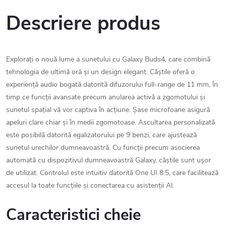
Descriere produs
Explorați o nouă lume a sunetului cu Galaxy Buds4, care combină
tehnologia de ultimă oră și un design elegant. Căștile oferă o
experiență audio bogată datorită difuzorului full-range de 11 mm, în
timp ce funcții avansate precum anularea activă a zgomotului și
sunetul spațial vă vor captiva în acțiune. Șase microfoane asigură
apeluri clare chiar și în medii zgomotoase. Ascultarea personalizată
este posibilă datorită egalizatorului pe 9 benzi, care ajustează
sunetul urechilor dumneavoastră. Cu funcții precum asocierea
automată cu dispozitivul dumneavoastră Galaxy, căștile sunt ușor
de utilizat. Controlul este intuitiv datorită One UI 8.5, care facilitează
accesul la toate funcțiile și conectarea cu asistenții AI.
Caracteristici cheie