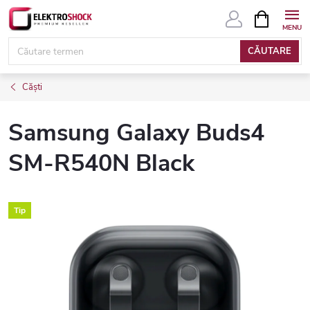
Treci
COŞ
DE
la
CUMPĂRĂ
conținut
CĂUTARE
Căști
Samsung Galaxy Buds4
SM-R540N Black
Tip