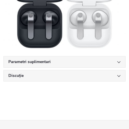
Parametri suplimentari
Discuţie
S