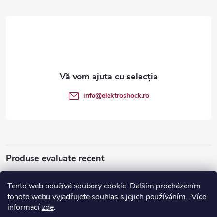
u
b
s
o
info
@
elektroshock.ro
l
Produse evaluate recent
Tento web používá soubory cookie. Dalším procházením
tohoto webu vyjadřujete souhlas s jejich používáním.. Více
Apple iPhone SE (2020) 128 GB
informací
zde
.