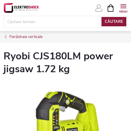
Treci
COŞ
DE
la
CUMPĂRĂ
conținut
CĂUTARE
Fierăstraie verticale
Ryobi CJS180LM power
jigsaw 1.72 kg