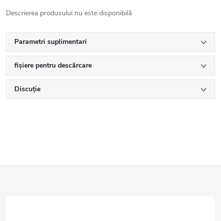
Descrierea produsului nu este disponibilă
Parametri suplimentari
fișiere pentru descărcare
Discuţie
S
u