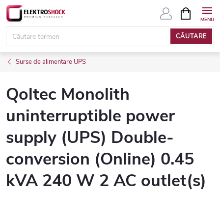
Treci
COŞ
DE
la
CUMPĂRĂ
conținut
CĂUTARE
Surse de alimentare UPS
Qoltec Monolith
uninterruptible power
supply (UPS) Double-
conversion (Online) 0.45
kVA 240 W 2 AC outlet(s)