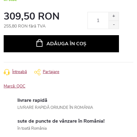
309,50 RON
255,80 RON fără TVA
Evaluare
preţ:
ADĂUGA ÎN COŞ
Întreabă
Partajare
Marcă:
QOC
livrare rapidă
LIVRARE RAPIDĂ ORIUNDE ÎN ROMÂNIA
sute de puncte de vânzare în România!
în toată România