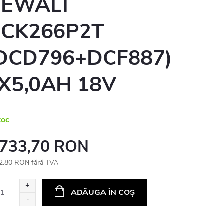
EWALT
CK266P2T
DCD796+DCF887)
X5,0AH 18V
toc
 733,70 RON
2,80 RON fără TVA
uare
ADĂUGA ÎN COŞ