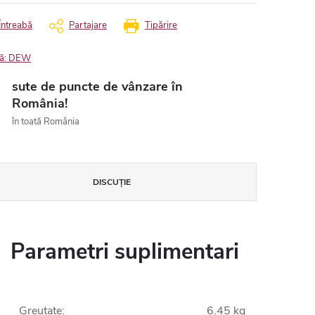
Întreabă
Partajare
Tipărire
ă:
DEW
sute de puncte de vânzare în
România!
în toată România
DISCUŢIE
Parametri suplimentari
Greutate
:
6.45 kg