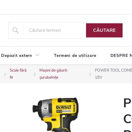
CĂUTARE
Depozit extern
Termeni de utilizare
DESPRE 
Scule fără
Mașini de găurit-
POWER TOOL COMBO
fir
șurubelnițe
18V
P
C