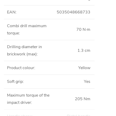
EAN
:
5035048668733
Combi drill maximum
70 N·m
torque
:
Drilling diameter in
1.3 cm
brickwork (max)
:
Product colour
:
Yellow
Soft grip
:
Yes
Maximum torque of the
205 Nm
impact driver
: