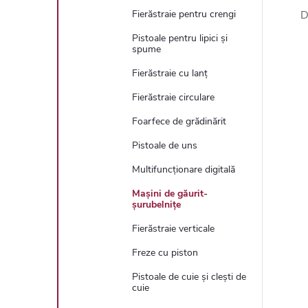
D
Fierăstraie pentru crengi
Pistoale pentru lipici și
spume
Fierăstraie cu lanț
Fierăstraie circulare
Foarfece de grădinărit
Pistoale de uns
Multifuncționare digitală
Mașini de găurit-
șurubelnițe
Fierăstraie verticale
Freze cu piston
Pistoale de cuie și clești de
cuie