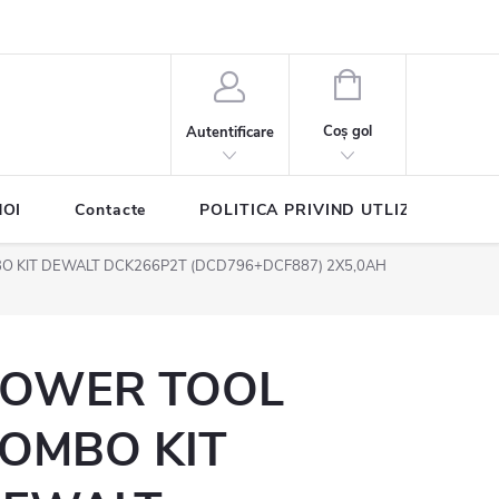
COŞ
DE
Coş gol
Autentificare
CUMPĂRĂTURI
NOI
Contacte
POLITICA PRIVIND UTLIZAREA COO
 KIT DEWALT DCK266P2T (DCD796+DCF887) 2X5,0AH
OWER TOOL
OMBO KIT