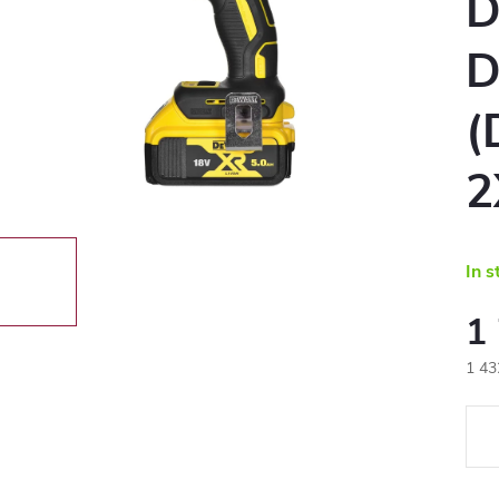
D
D
(
2
In s
1
1 43
Eval
preţ: