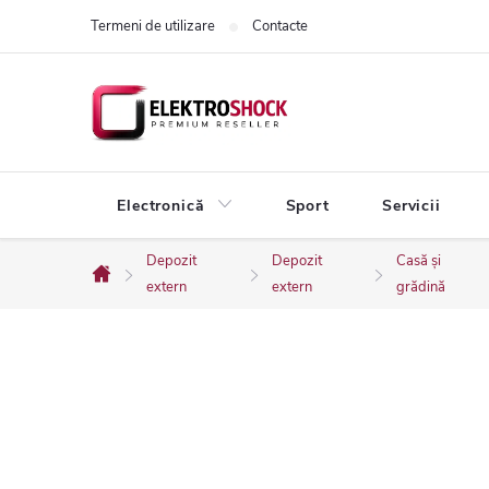
Treci
Termeni de utilizare
Contacte
la
conținut
Electronică
Sport
Servicii
Depozit
Depozit
Casă și
Acasă
extern
extern
grădină
B
a
r