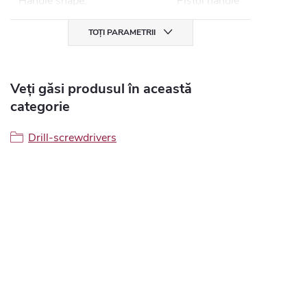
Handle shape
:
Pistol handle
TOȚI PARAMETRII
Veți găsi produsul în această
categorie
Drill-screwdrivers