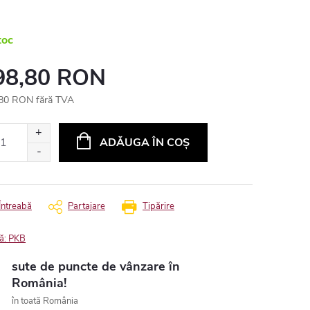
toc
98,80 RON
80 RON fără TVA
uare
ADĂUGA ÎN COŞ
Întreabă
Partajare
Tipărire
ă:
PKB
sute de puncte de vânzare în
România!
în toată România