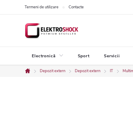
Treci
Termeni de utilizare
Contacte
la
conținut
Electronică
Sport
Servicii
Depozit extern
Depozit extern
IT
Multi
Acasă
B
a
r