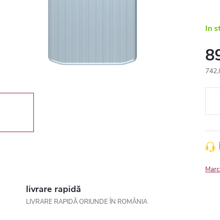
In s
8
742,
Eval
preţ:
Marc
livrare rapidă
LIVRARE RAPIDĂ ORIUNDE ÎN ROMÂNIA