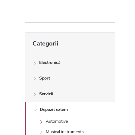
ă
l
a
Sari
Categorii
peste
t
categorii
e
Electronică
r
Sport
a
Servicii
l
Depozit extern
Automotive
ă
Musical instruments