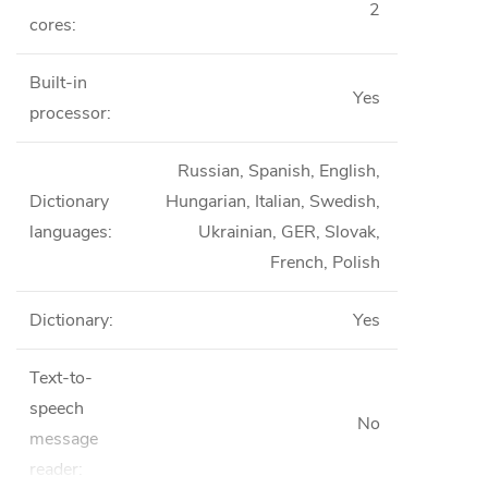
2
cores
:
Built-in
Yes
processor
:
Russian, Spanish, English,
Dictionary
Hungarian, Italian, Swedish,
languages
:
Ukrainian, GER, Slovak,
French, Polish
Dictionary
:
Yes
Text-to-
speech
No
message
reader
: