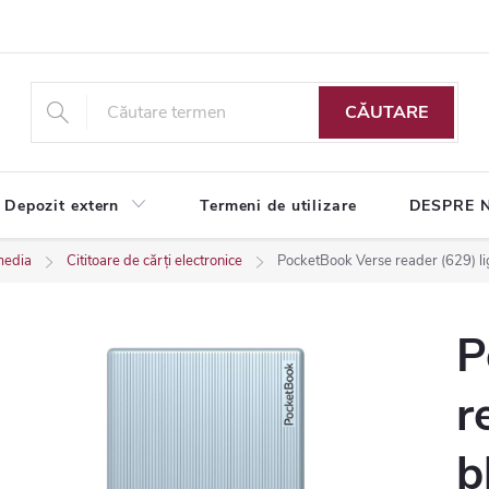
CĂUTARE
Depozit extern
Termeni de utilizare
DESPRE 
media
Cititoare de cărți electronice
PocketBook Verse reader (629) li
P
r
b