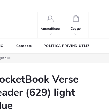
COŞ
DE
Coş gol
Autentificare
CUMPĂRĂTURI
NOI
Contacte
POLITICA PRIVIND UTLIZAREA COO
ght blue
ocketBook Verse
eader (629) light
lue