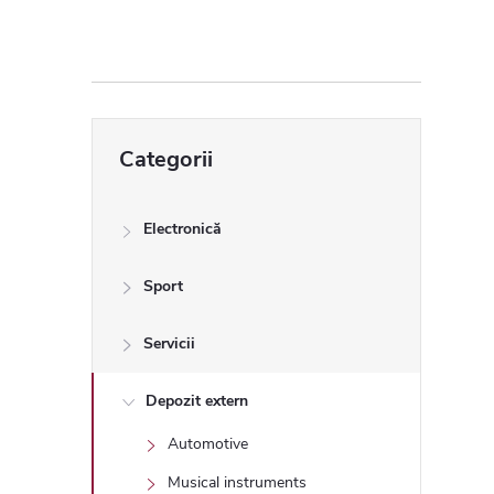
ă
l
a
Sari
Categorii
peste
t
categorii
e
Electronică
r
Sport
a
Servicii
l
Depozit extern
Automotive
ă
Musical instruments