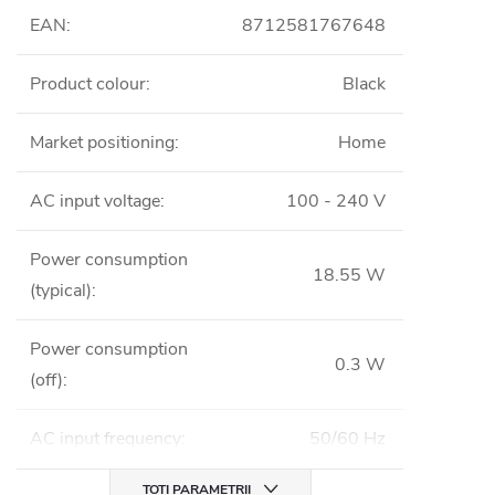
EAN
:
8712581767648
Product colour
:
Black
Market positioning
:
Home
AC input voltage
:
100 - 240 V
Power consumption
18.55 W
(typical)
:
Power consumption
0.3 W
(off)
:
AC input frequency
:
50/60 Hz
TOȚI PARAMETRII