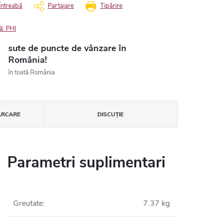
Întreabă
Partajare
Tipărire
ă:
PHI
sute de puncte de vânzare în
România!
în toată România
ĂRCARE
DISCUŢIE
Parametri suplimentari
Greutate
:
7.37 kg