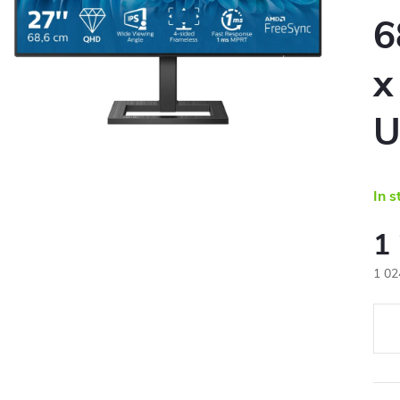
6
x
U
In s
1
1 02
Eval
preţ: