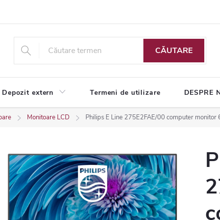
CĂUTARE
Depozit extern
Termeni de utilizare
DESPRE 
oare
Monitoare LCD
Philips E Line 275E2FAE/00 computer monitor 
P
2
c