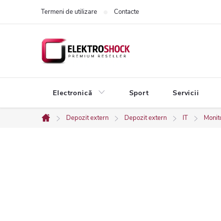
Treci
Termeni de utilizare
Contacte
la
conținut
Electronică
Sport
Servicii
Depozit extern
Depozit extern
IT
Monit
Acasă
B
a
r