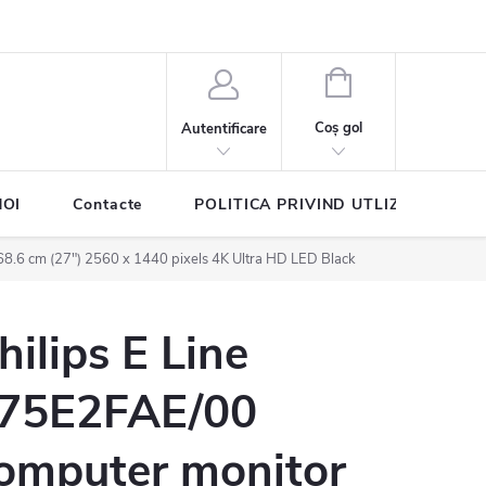
COŞ
DE
Coş gol
Autentificare
CUMPĂRĂTURI
NOI
Contacte
POLITICA PRIVIND UTLIZAREA COO
68.6 cm (27") 2560 x 1440 pixels 4K Ultra HD LED Black
hilips E Line
75E2FAE/00
omputer monitor