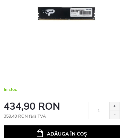
In stoc
434,90 RON
359,40 RON fără TVA
Evaluare
preţ:
ADĂUGA ÎN COŞ