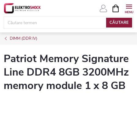
Treci
COŞ
DE
la
CUMPĂRĂ
conținut
CĂUTARE
DIMM (DDR IV)
Patriot Memory Signature
Line DDR4 8GB 3200MHz
memory module 1 x 8 GB