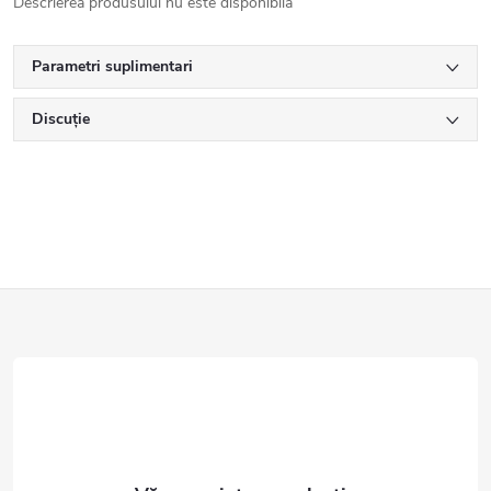
Descrierea produsului nu este disponibilă
Parametri suplimentari
Discuţie
S
u
b
s