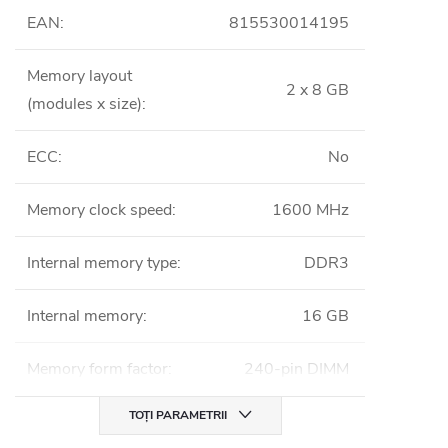
EAN
:
815530014195
Memory layout
2 x 8 GB
(modules x size)
:
ECC
:
No
Memory clock speed
:
1600 MHz
Internal memory type
:
DDR3
Internal memory
:
16 GB
Memory form factor
:
240-pin DIMM
TOȚI PARAMETRII