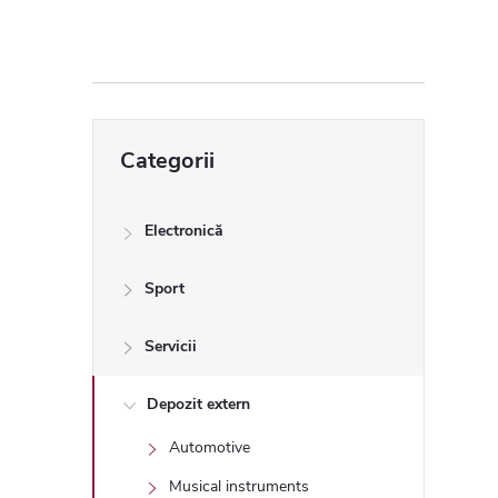
ă
l
a
Sari
Categorii
peste
t
categorii
e
Electronică
r
Sport
a
Servicii
l
Depozit extern
Automotive
ă
Musical instruments