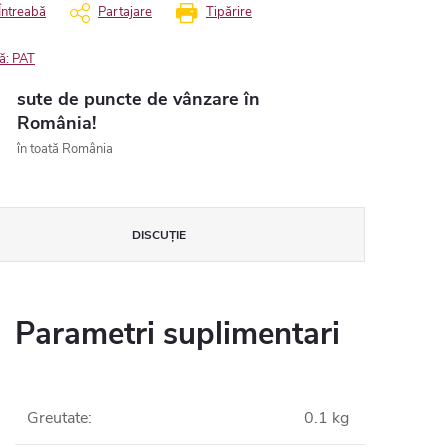
Întreabă
Partajare
Tipărire
ă:
PAT
sute de puncte de vânzare în
România!
în toată România
DISCUŢIE
Parametri suplimentari
Greutate
:
0.1 kg