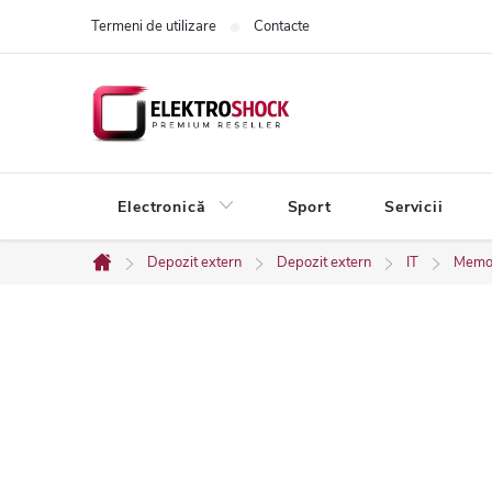
Treci
Termeni de utilizare
Contacte
la
conținut
Electronică
Sport
Servicii
Depozit extern
Depozit extern
IT
Memo
Acasă
B
a
r