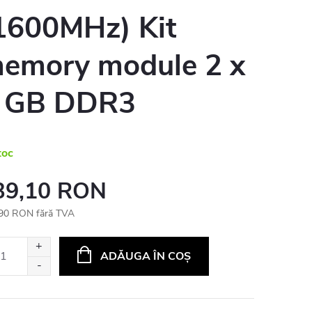
1600MHz) Kit
emory module 2 x
 GB DDR3
toc
39,10 RON
90 RON fără TVA
uare
ADĂUGA ÎN COŞ