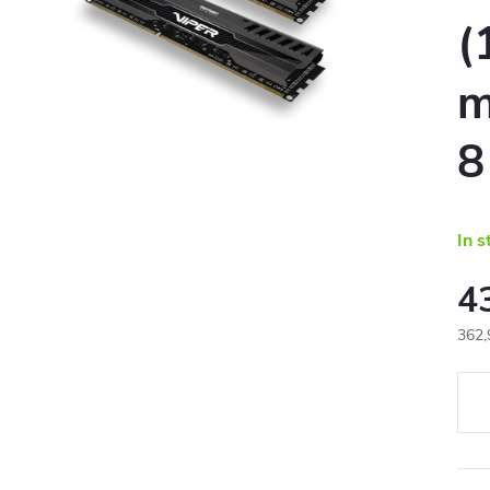
(
m
8
In s
4
362,
Eval
preţ: