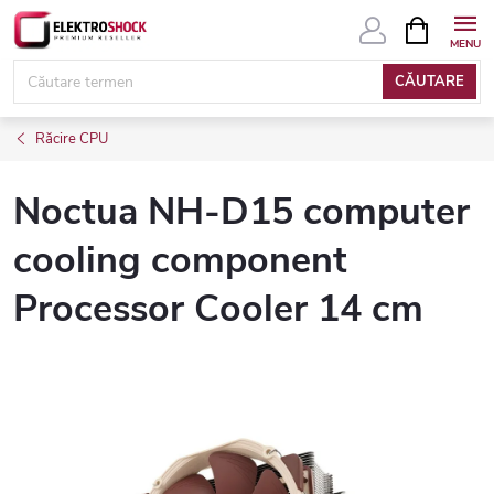
Treci
COŞ
DE
la
CUMPĂRĂ
conținut
CĂUTARE
Răcire CPU
Noctua NH-D15 computer
cooling component
Processor Cooler 14 cm