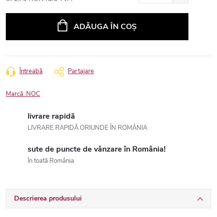
Evaluare
preţ:
ADĂUGA ÎN COŞ
Întreabă
Partajare
Marcă:
NOC
livrare rapidă
LIVRARE RAPIDĂ ORIUNDE ÎN ROMÂNIA
sute de puncte de vânzare în România!
în toată România
Descrierea produsului