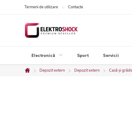
Treci
Termeni de utilizare
Contacte
la
conținut
Electronică
Sport
Servicii
Depozit extern
Depozit extern
Casă și grădi
Acasă
B
a
r