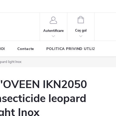
COŞ
DE
Coş gol
Autentificare
CUMPĂRĂTURI
NOI
Contacte
POLITICA PRIVIND UTLIZAREA COO
ard light Inox
'OVEEN IKN2050
nsecticide leopard
ight Inox