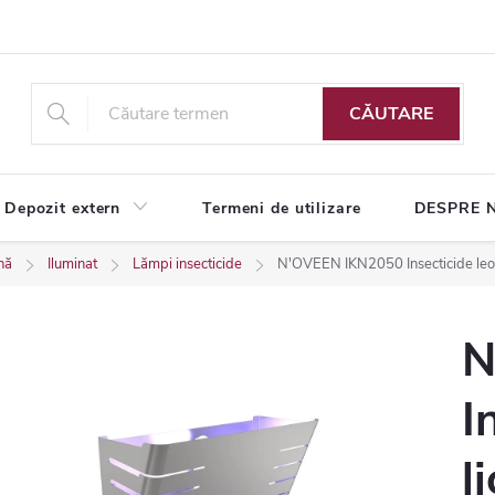
CĂUTARE
Depozit extern
Termeni de utilizare
DESPRE 
nă
Iluminat
Lămpi insecticide
N'OVEEN IKN2050 Insecticide leop
N
I
l