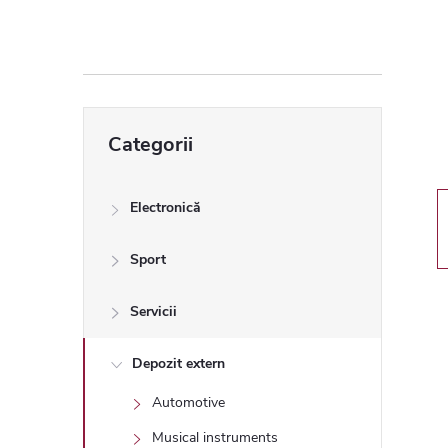
ă
l
a
Sari
Categorii
peste
t
categorii
e
Electronică
r
Sport
a
Servicii
l
Depozit extern
Automotive
ă
Musical instruments