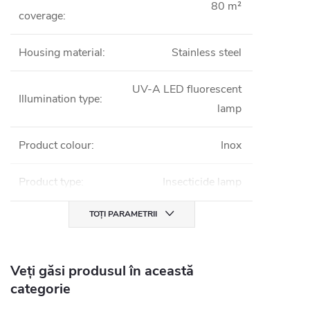
80 m²
coverage
:
Housing material
:
Stainless steel
UV-A LED fluorescent
Illumination type
:
lamp
Product colour
:
Inox
Product type
:
Insecticide lamp
TOȚI PARAMETRII
Veți găsi produsul în această
categorie