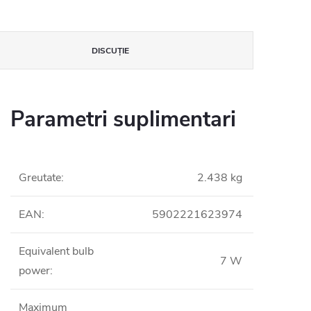
DISCUŢIE
Parametri suplimentari
Greutate
:
2.438 kg
EAN
:
5902221623974
Equivalent bulb
7 W
power
:
Maximum