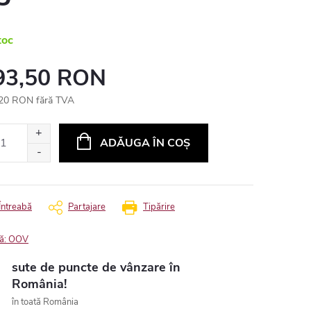
toc
93,50 RON
20 RON fără TVA
uare
ADĂUGA ÎN COŞ
Întreabă
Partajare
Tipărire
ă:
OOV
sute de puncte de vânzare în
România!
în toată România