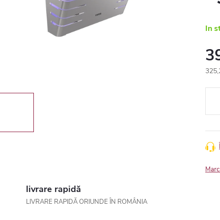
In s
3
325,
Eval
preţ:
Marc
livrare rapidă
LIVRARE RAPIDĂ ORIUNDE ÎN ROMÂNIA