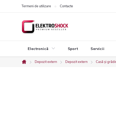
Treci
Termeni de utilizare
Contacte
la
conținut
Electronică
Sport
Servicii
Depozit extern
Depozit extern
Casă și grădi
Acasă
B
a
r