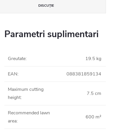
DISCUŢIE
Parametri suplimentari
Greutate
:
19.5 kg
EAN
:
088381859134
Maximum cutting
7.5 cm
height
:
Recommended lawn
600 m²
area
: