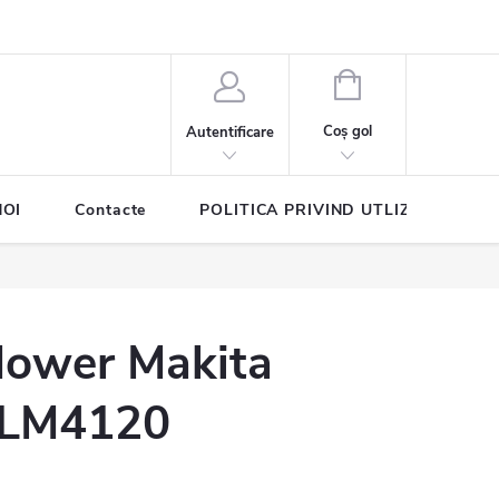
COŞ
DE
Coş gol
Autentificare
CUMPĂRĂTURI
NOI
Contacte
POLITICA PRIVIND UTLIZAREA COO
ower Makita
LM4120