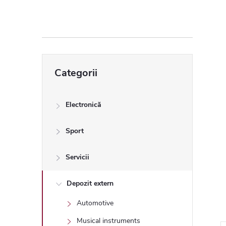
ă
l
a
Sari
Categorii
peste
t
categorii
e
Electronică
r
Sport
a
Servicii
l
Depozit extern
Automotive
ă
Musical instruments