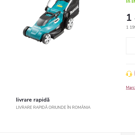
In s
1
1 19
Eval
preţ:
Marc
livrare rapidă
LIVRARE RAPIDĂ ORIUNDE ÎN ROMÂNIA