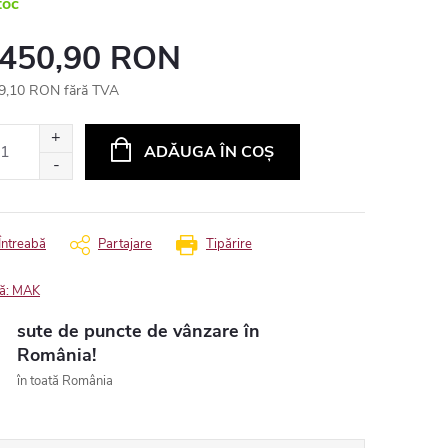
toc
 450,90 RON
9,10 RON fără TVA
uare
ADĂUGA ÎN COŞ
Întreabă
Partajare
Tipărire
ă:
MAK
sute de puncte de vânzare în
România!
în toată România