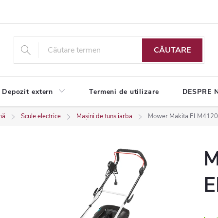
CĂUTARE
Depozit extern
Termeni de utilizare
DESPRE 
nă
Scule electrice
Mașini de tuns iarba
Mower Makita ELM4120
M
E