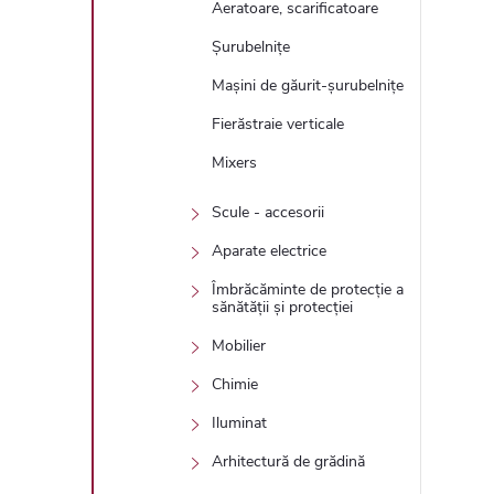
Aeratoare, scarificatoare
Șurubelnițe
Mașini de găurit-șurubelnițe
Fierăstraie verticale
Mixers
Scule - accesorii
Aparate electrice
Îmbrăcăminte de protecție a
sănătății și protecției
Mobilier
Chimie
Iluminat
Arhitectură de grădină