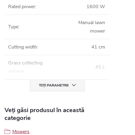
Rated power
:
1600 W
Manual lawn
Type
:
mower
Cutting width
:
41 cm
Grass collecting
45 L
volume
:
TOȚI PARAMETRII
Veți găsi produsul în această
categorie
Mowers