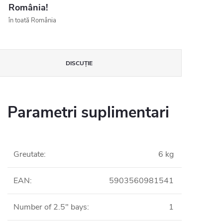
România!
în toată România
DISCUŢIE
Parametri suplimentari
Greutate
:
6 kg
EAN
:
5903560981541
Number of 2.5" bays
:
1