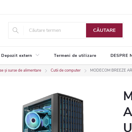
CĂUTARE
Depozit extern
Termeni de utilizare
DESPRE 
e și surse de alimentare
Cutii de computer
MODECOM BREEZE ARGB 
M
A
U