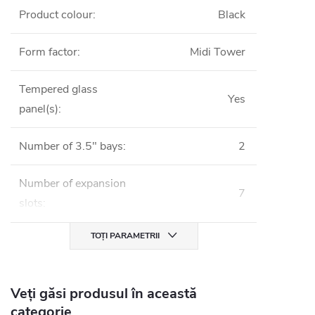
Product colour
:
Black
Form factor
:
Midi Tower
Tempered glass
Yes
panel(s)
:
Number of 3.5" bays
:
2
Number of expansion
7
slots
:
TOȚI PARAMETRII
Veți găsi produsul în această
categorie