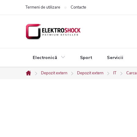
Treci
Termeni de utilizare
Contacte
la
conținut
Electronică
Sport
Servicii
Depozit extern
Depozit extern
IT
Carcas
Acasă
B
a
r