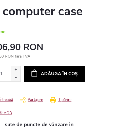
 computer case
toc
06,90 RON
60 RON fără TVA
uare
ADĂUGA ÎN COŞ
Întreabă
Partajare
Tipărire
ă:
MOD
sute de puncte de vânzare în