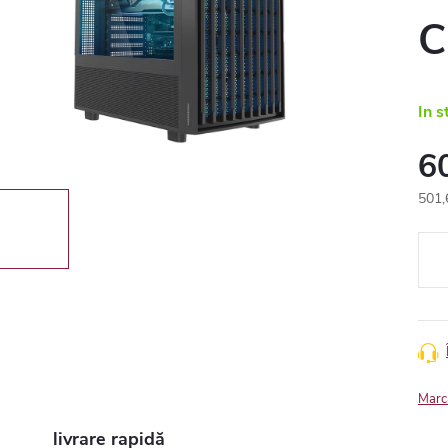
C
In s
6
501,
Eval
preţ:
Marc
livrare rapidă