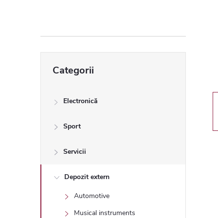
ă
l
a
Sari
Categorii
peste
t
categorii
e
Electronică
r
Sport
a
Servicii
l
Depozit extern
Automotive
ă
Musical instruments