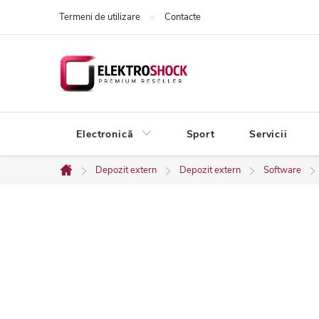
Treci
Termeni de utilizare
Contacte
la
conținut
Electronică
Sport
Servicii
Depozit extern
Depozit extern
Software
Acasă
B
a
r