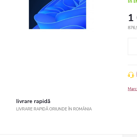
In s
1
876,
Eval
preţ:
Marc
livrare rapidă
LIVRARE RAPIDĂ ORIUNDE ÎN ROMÂNIA