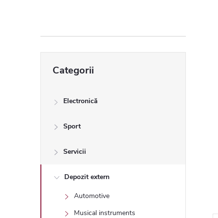
ă
l
a
Sari
Categorii
peste
t
categorii
e
Electronică
r
Sport
a
Servicii
l
Depozit extern
Automotive
ă
Musical instruments