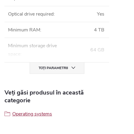
Optical drive required
:
Yes
Minimum RAM
:
4 TB
Minimum storage drive
64 GB
space
:
TOȚI PARAMETRII
Veți găsi produsul în această
categorie
Operating systems