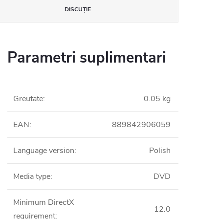
DISCUŢIE
Parametri suplimentari
Greutate
:
0.05 kg
EAN
:
889842906059
Language version
:
Polish
Media type
:
DVD
Minimum DirectX
12.0
requirement
: