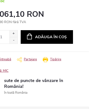
toc
 061,10 RON
90 RON fără TVA
uare
ADĂUGA ÎN COŞ
Întreabă
Partajare
Tipărire
ă:
MIC
sute de puncte de vânzare în
România!
în toată România