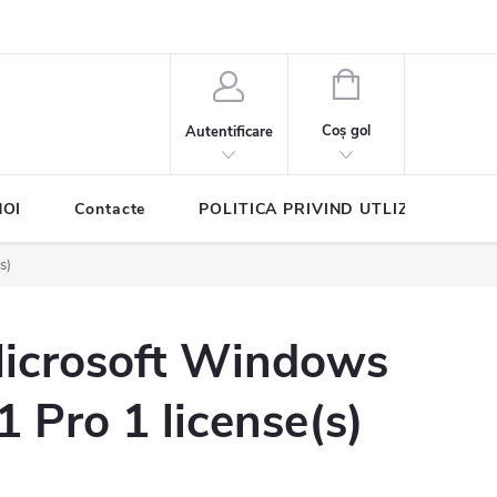
COŞ
DE
Coş gol
Autentificare
CUMPĂRĂTURI
NOI
Contacte
POLITICA PRIVIND UTLIZAREA COO
s)
icrosoft Windows
1 Pro 1 license(s)