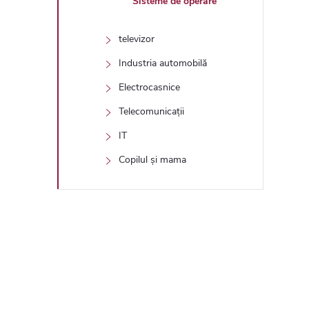
Sisteme de operare
televizor
Industria automobilă
Electrocasnice
Telecomunicații
IT
Copilul și mama