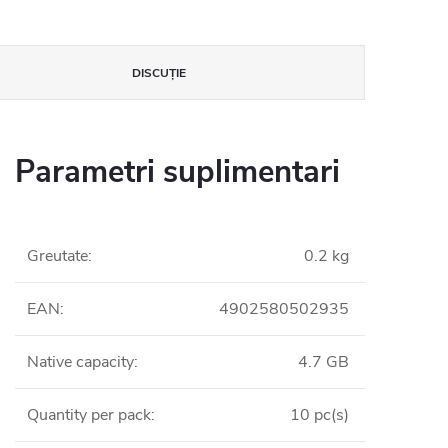
DISCUŢIE
Parametri suplimentari
Greutate
:
0.2 kg
EAN
:
4902580502935
Native capacity
:
4.7 GB
Quantity per pack
:
10 pc(s)