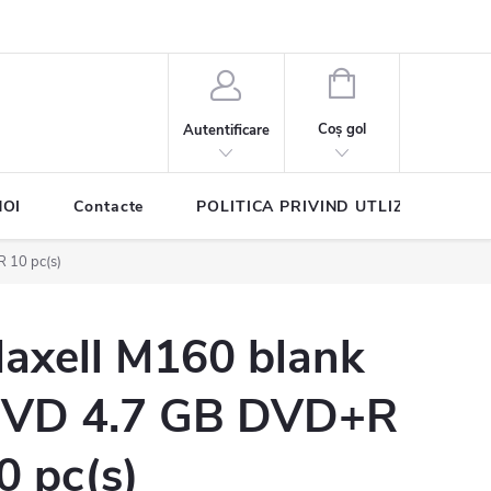
COŞ
DE
Coş gol
Autentificare
CUMPĂRĂTURI
NOI
Contacte
POLITICA PRIVIND UTLIZAREA COO
 10 pc(s)
axell M160 blank
VD 4.7 GB DVD+R
0 pc(s)