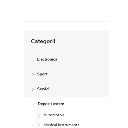
ă
l
a
Sari
Categorii
peste
t
categorii
e
Electronică
r
Sport
a
Servicii
l
Depozit extern
Automotive
ă
Musical instruments