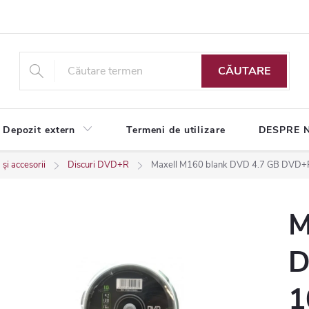
CĂUTARE
Depozit extern
Termeni de utilizare
DESPRE 
și accesorii
Discuri DVD+R
Maxell M160 blank DVD 4.7 GB DVD+R
M
D
1