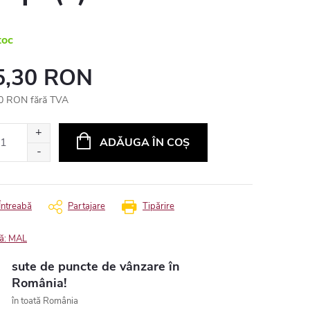
toc
5,30 RON
0 RON fără TVA
uare
ADĂUGA ÎN COŞ
Întreabă
Partajare
Tipărire
ă:
MAL
sute de puncte de vânzare în
România!
în toată România