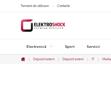
Treci
Termeni de utilizare
Contacte
la
conținut
Electronică
Sport
Servicii
Depozit extern
Depozit extern
IT
Media 
Acasă
B
a
r