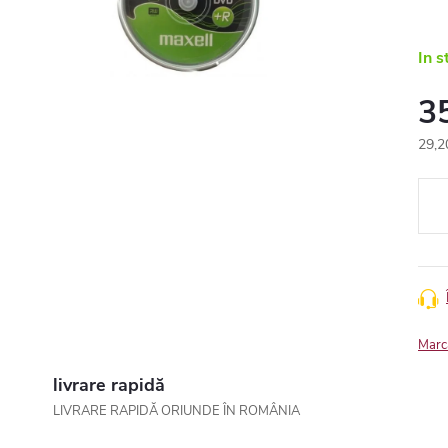
In s
3
29,2
Eval
preţ:
Marc
livrare rapidă
LIVRARE RAPIDĂ ORIUNDE ÎN ROMÂNIA