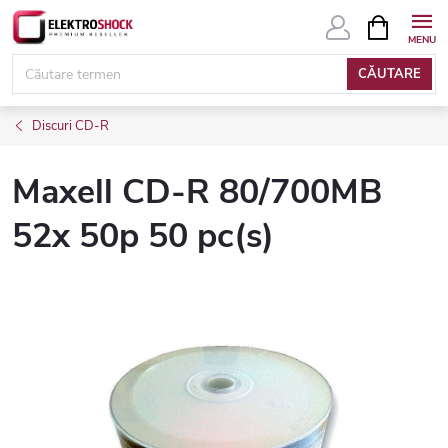
Treci
COŞ
DE
la
CUMPĂRĂ
conținut
CĂUTARE
Discuri CD-R
Maxell CD-R 80/700MB
52x 50p 50 pc(s)