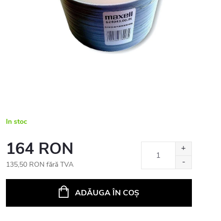
In stoc
164 RON
135,50 RON fără TVA
Evaluare
preţ:
ADĂUGA ÎN COŞ