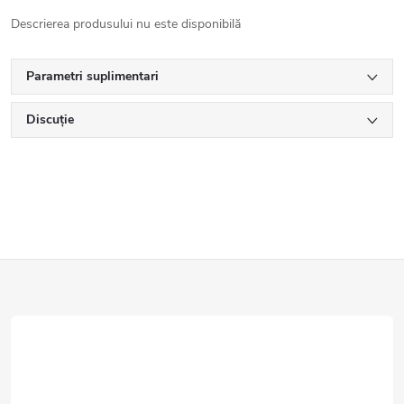
Descrierea produsului nu este disponibilă
Parametri suplimentari
Discuţie
S
u
b