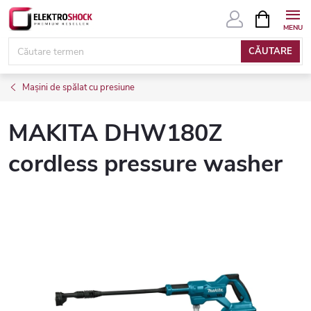
Treci
COŞ
DE
la
CUMPĂRĂ
conținut
CĂUTARE
Mașini de spălat cu presiune
MAKITA DHW180Z
cordless pressure washer