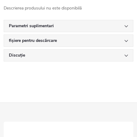
Descrierea produsului nu este disponibilă
Parametri suplimentari
fișiere pentru descărcare
Discuţie
S
u