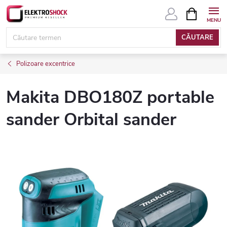
Treci
COŞ
DE
la
CUMPĂRĂ
conținut
CĂUTARE
Polizoare excentrice
Makita DBO180Z portable
sander Orbital sander