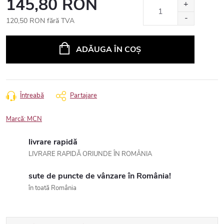
145,80 RON
120,50 RON fără TVA
Evaluare
preţ:
ADĂUGA ÎN COŞ
Întreabă
Partajare
Marcă:
MCN
livrare rapidă
LIVRARE RAPIDĂ ORIUNDE ÎN ROMÂNIA
sute de puncte de vânzare în România!
în toată România