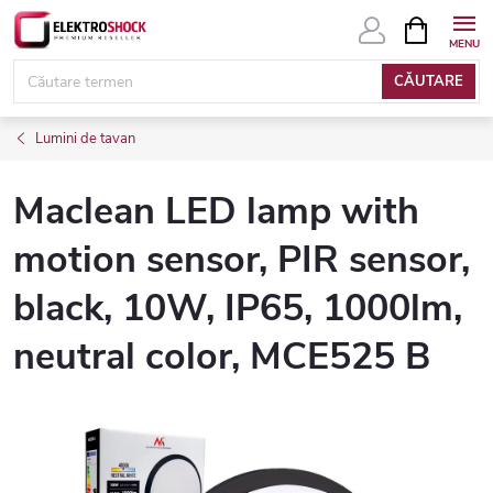
Treci
COŞ
DE
la
CUMPĂRĂ
conținut
CĂUTARE
Lumini de tavan
Maclean LED lamp with
motion sensor, PIR sensor,
black, 10W, IP65, 1000lm,
neutral color, MCE525 B