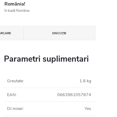
România!
în toată România
ĂRCARE
DISCUŢIE
Parametri suplimentari
Greutate
:
1.8 kg
EAN
:
0663961057874
DJ mixer
:
Yes