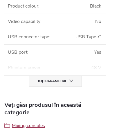
Product colour
:
Black
Video capability
:
No
USB connector type
:
USB Type-C
USB port
:
Yes
Phantom power
:
48 V
TOȚI PARAMETRII
Veți găsi produsul în această
categorie
Mixing consoles