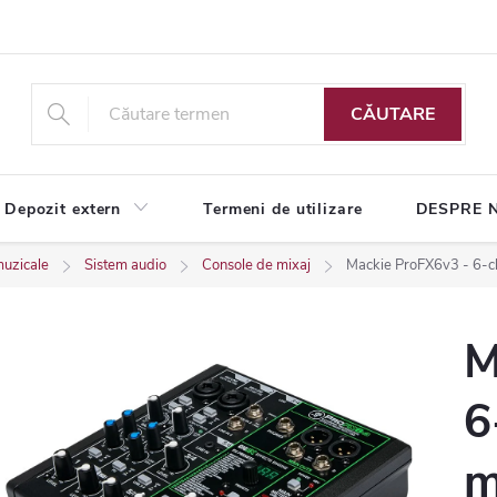
CĂUTARE
Depozit extern
Termeni de utilizare
DESPRE 
muzicale
Sistem audio
Console de mixaj
Mackie ProFX6v3 - 6-ch
M
6
m