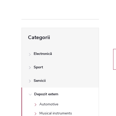
ă
l
a
Sari
Categorii
peste
t
categorii
e
Electronică
r
Sport
a
Servicii
l
Depozit extern
Automotive
ă
Musical instruments