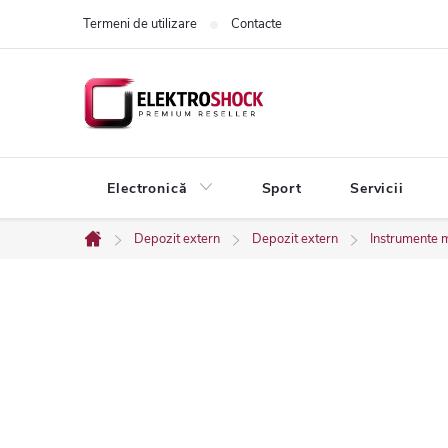
Treci
Termeni de utilizare
Contacte
la
conținut
Electronică
Sport
Servicii
Depozit extern
Depozit extern
Instrumente 
Acasă
B
a
r