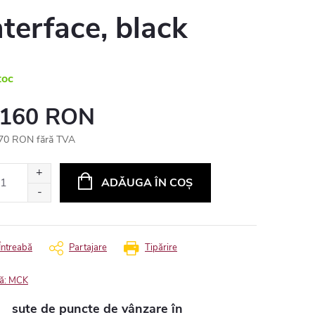
nterface, black
toc
 160 RON
70 RON fără TVA
uare
ADĂUGA ÎN COŞ
Întreabă
Partajare
Tipărire
ă:
MCK
sute de puncte de vânzare în