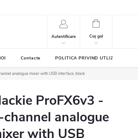
COŞ
DE
Coş gol
Autentificare
CUMPĂRĂTURI
NOI
Contacte
POLITICA PRIVIND UTLIZAREA COO
annel analogue mixer with USB interface, black
ackie ProFX6v3 -
-channel analogue
ixer with USB