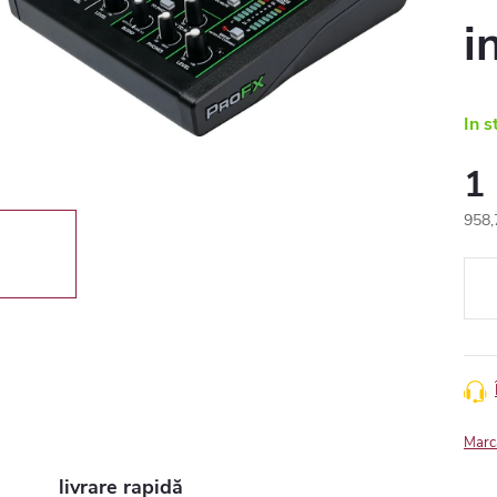
i
In s
1
958,
Eval
preţ:
Marc
livrare rapidă