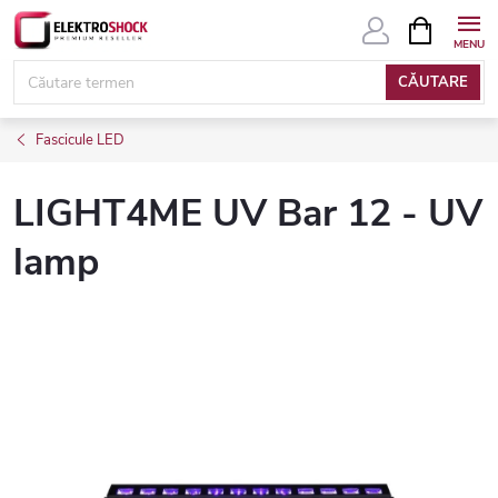
Treci
COŞ
DE
la
CUMPĂRĂ
conținut
CĂUTARE
Fascicule LED
LIGHT4ME UV Bar 12 - UV
lamp