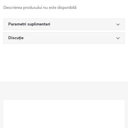
Descrierea produsului nu este disponibilă
Parametri suplimentari
Discuţie
S
u
b